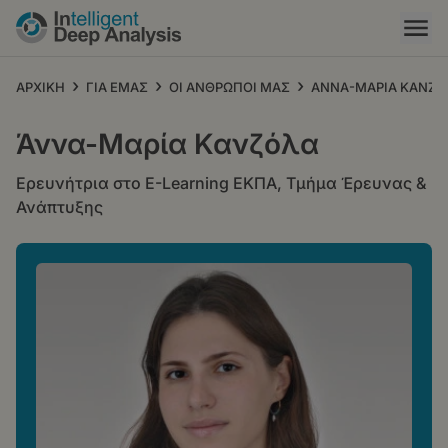
Παράκαμψη
προς
το
κυρίως
›
›
›
ΑΡΧΙΚΗ
ΓΙΑ ΕΜΑΣ
ΟΙ ΑΝΘΡΩΠΟΙ ΜΑΣ
ΑΝΝΑ-ΜΑΡΙΑ ΚΑΝΖΟ
περιεχόμενο
Άννα-Μαρία Κανζόλα
Ερευνήτρια στο E-Learning ΕΚΠΑ, Τμήμα Έρευνας &
Ανάπτυξης