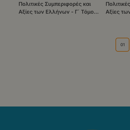
Πολιτικές Συμπεριφορές και
Πολιτικέ
Αξίες των Ελλήνων - Γ΄ Τόμος:
Αξίες τω
Κοινωνική Ταυτότητα και
Άνοδος, 
Στερεότυπα 2019–2023
1980–20
Σελιδοποίηση
01
Τρέ
σελ