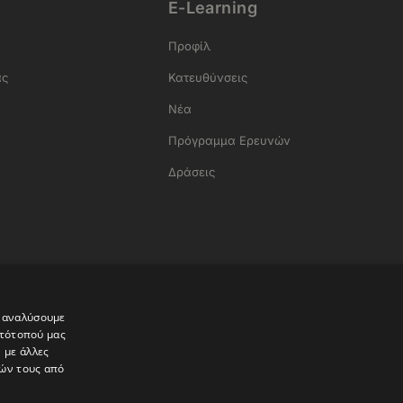
E-Learning
Προφίλ
ας
Κατευθύνσεις
Νέα
Πρόγραμμα Ερευνών
Δράσεις
α
α αναλύσουμε
στότοπού μας
 με άλλες
ιών τους από