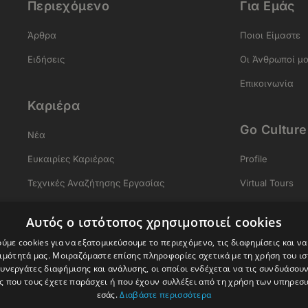
Περιεχόμενο
Για Εμάς
Άρθρα
Ποιοι Είμαστε
Ειδήσεις
Οι Άνθρωποί μ
Επικοινωνία
Καριέρα
Go Culture
Νέα
Ευκαιρίες Καριέρας
Profile
Τεχνικές Αναζήτησης Εργασίας
Virtual Tours
Σύνταξη Βιογραφικού
Αρχαία Ελλάδ
Αυτός ο ιστότοπος χρησιμοποιεί cookies
Σύνταξη Συνοδευτικής Επιστολής
Gastronomy
ύμε cookies για να εξατομικεύσουμε το περιεχόμενο, τις διαφημίσεις και ν
ιμότητά μας. Μοιραζόμαστε επίσης πληροφορίες σχετικά με τη χρήση του ι
Δικτύωση
Experiences
συνεργάτες διαφήμισης και ανάλυσης, οι οποίοι ενδέχεται να τις συνδυάσουν
Προετοιμασία για Συνέντευξη
 που τους έχετε παράσχει ή που έχουν συλλέξει από τη χρήση των υπηρεσ
εσάς.
Διαβάστε περισσότερα