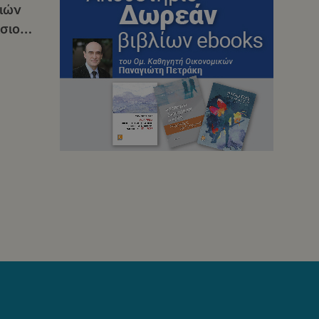
ιών
σιο
ση
ς»