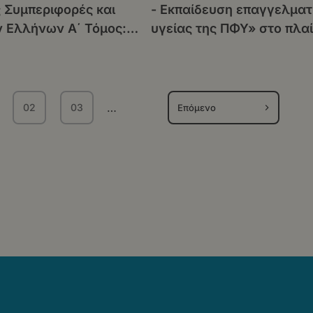
ς Συμπεριφορές και
- Εκπαίδευση επαγγελματ
ν Ελλήνων Α΄ Τόμος:
υγείας της ΠΦΥ» στο πλαί
Ευμάρεια και Κρίσεις
της Δράσης «Μεταρρύθμι
23
της Πρωτοβάθμιας
Υγειονομικής Περίθαλψη
…
02
03
Επόμενο
χουσα
Σελίδα
Σελίδα
ίδα