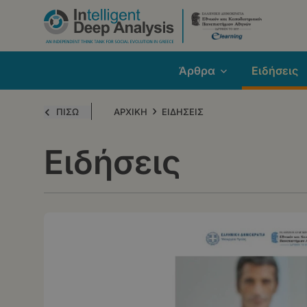
Παράκαμψη
προς
το
κυρίως
Άρθρα
Ειδήσεις
περιεχόμενο
›
ΠΙΣΩ
ΑΡΧΙΚΗ
ΕΙΔΗΣΕΙΣ
Ειδήσεις