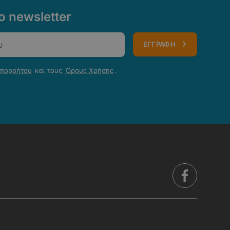
 newsletter
ΕΓΓΡΑΦΗ
Απορρήτου
και τους
Όρους Χρήσης
.