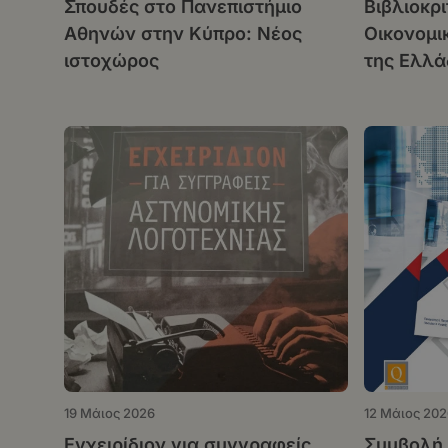
Σπουδές στο Πανεπιστήμιο
Βιβλιοκρ
Αθηνών στην Κύπρο: Νέος
Οικονομικ
ιστοχώρος
της Ελλάδ
Προβλέψε
Περίοδο 
19 Μάιος 2026
12 Μάιος 202
Εγχειρίδιον για συγγραφείς
Συμβολή 