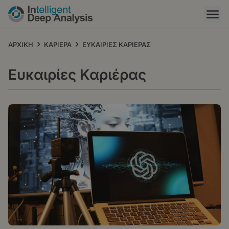
Παράκαμψη
προς
το
κυρίως
›
›
ΑΡΧΙΚΗ
ΚΑΡΙΕΡΑ
ΕΥΚΑΙΡΙΕΣ ΚΑΡΙΕΡΑΣ
περιεχόμενο
Ευκαιρίες Καριέρας