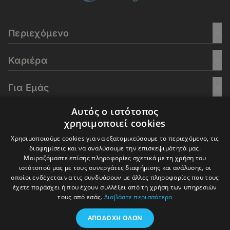
Περιεχόμενο
Καριέρα
Για Εμάς
Αυτός ο ιστότοπος
Go Culture
χρησιμοποιεί cookies
Χρησιμοποιούμε cookies για να εξατομικεύσουμε το περιεχόμενο, τις
E-Learning
διαφημίσεις και να αναλύσουμε την επισκεψιμότητά μας.
Μοιραζόμαστε επίσης πληροφορίες σχετικά με τη χρήση του
ιστότοπού μας με τους συνεργάτες διαφήμισης και ανάλυσης, οι
οποίοι ενδέχεται να τις συνδυάσουν με άλλες πληροφορίες που τους
έχετε παράσχει ή που έχουν συλλέξει από τη χρήση των υπηρεσιών
© 2016-2026 In Deep Analysis - All rights reserved.
τους από εσάς.
Διαβάστε περισσότερα
Όροι Χρήσης
Πολιτική Cookies
Πολιτική Απορρήτου
ΑΠΟΔΟΧΉ ΌΛΩΝ