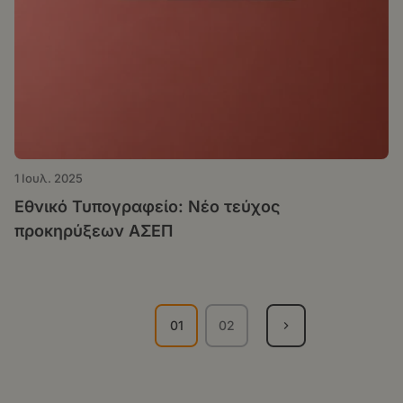
1 Ιουλ. 2025
Εθνικό Τυπογραφείο: Νέο τεύχος
προκηρύξεων ΑΣΕΠ
Σελιδοποίηση
01
02
Τρέχουσα
Σελίδα
σελίδα