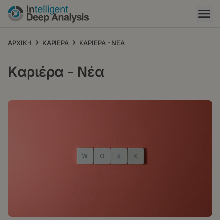
Παράκαμψη
προς
το
κυρίως
›
›
ΑΡΧΙΚΗ
ΚΑΡΙΕΡΑ
ΚΑΡΙΕΡΑ - ΝΕΑ
περιεχόμενο
Καριέρα - Νέα