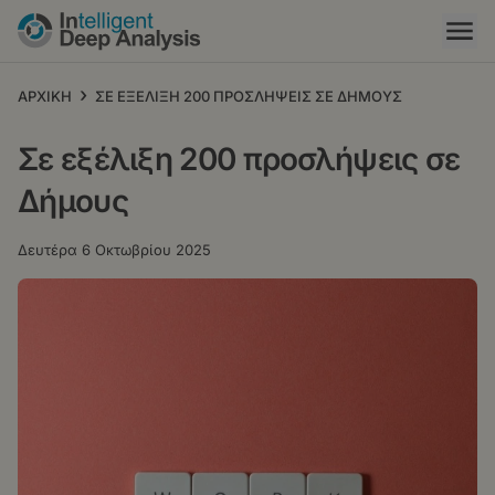
Παράκαμψη
προς
το
κυρίως
›
ΑΡΧΙΚΗ
ΣΕ ΕΞΕΛΙΞΗ 200 ΠΡΟΣΛΗΨΕΙΣ ΣΕ ΔΗΜΟΥΣ
περιεχόμενο
Σε εξέλιξη 200 προσλήψεις σε
Δήμους
Δευτέρα 6 Οκτωβρίου 2025