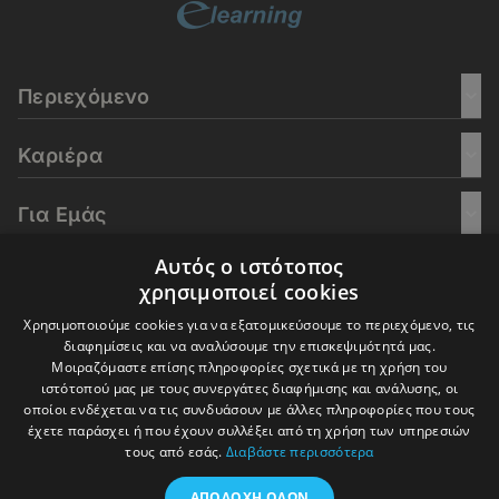
Περιεχόμενο
Καριέρα
Για Εμάς
Αυτός ο ιστότοπος
Go Culture
χρησιμοποιεί cookies
Χρησιμοποιούμε cookies για να εξατομικεύσουμε το περιεχόμενο, τις
E-Learning
διαφημίσεις και να αναλύσουμε την επισκεψιμότητά μας.
Μοιραζόμαστε επίσης πληροφορίες σχετικά με τη χρήση του
ιστότοπού μας με τους συνεργάτες διαφήμισης και ανάλυσης, οι
οποίοι ενδέχεται να τις συνδυάσουν με άλλες πληροφορίες που τους
έχετε παράσχει ή που έχουν συλλέξει από τη χρήση των υπηρεσιών
© 2016-2026 In Deep Analysis - All rights reserved.
τους από εσάς.
Διαβάστε περισσότερα
Όροι Χρήσης
Πολιτική Cookies
Πολιτική Απορρήτου
ΑΠΟΔΟΧΉ ΌΛΩΝ