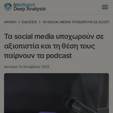
Παράκαμψη
προς
το
κυρίως
›
›
ΑΡΧΙΚΗ
ΕΙΔΗΣΕΙΣ
ΤΑ SOCIAL MEDIA ΥΠΟΧΩΡΟΥΝ ΣΕ ΑΞΙΟΠΙΣ
περιεχόμενο
Τα social media υποχωρούν σε
αξιοπιστία και τη θέση τους
παίρνουν τα podcast
Δευτέρα 13 Οκτωβρίου 2025