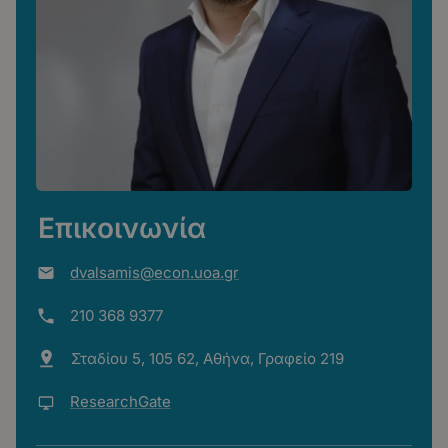
Επικοινωνία
dvalsamis@econ.uoa.gr
210 368 9377
Σταδίου 5, 105 62, Αθήνα, Γραφείο 219
ResearchGate