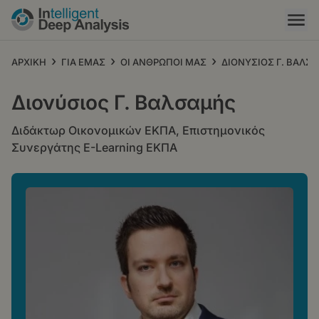
Παράκαμψη
προς
το
κυρίως
›
›
›
ΑΡΧΙΚΗ
ΓΙΑ ΕΜΑΣ
ΟΙ ΑΝΘΡΩΠΟΙ ΜΑΣ
ΔΙΟΝΥΣΙΟΣ Γ. ΒΑΛΣ
περιεχόμενο
Διονύσιος Γ. Βαλσαμής
Διδάκτωρ Οικονομικών ΕΚΠΑ, Επιστημονικός
Συνεργάτης E-Learning ΕΚΠΑ