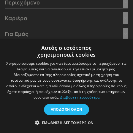
Περιεχόμενο
Καριέρα
Για Εμάς
Αυτός ο ιστότοπος
Go Culture
χρησιμοποιεί cookies
Χρησιμοποιούμε cookies για να εξατομικεύσουμε το περιεχόμενο, τις
E-Learning
διαφημίσεις και να αναλύσουμε την επισκεψιμότητά μας.
Μοιραζόμαστε επίσης πληροφορίες σχετικά με τη χρήση του
ιστότοπού μας με τους συνεργάτες διαφήμισης και ανάλυσης, οι
οποίοι ενδέχεται να τις συνδυάσουν με άλλες πληροφορίες που τους
έχετε παράσχει ή που έχουν συλλέξει από τη χρήση των υπηρεσιών
© 2016-2026 In Deep Analysis - All rights reserved.
τους από εσάς.
Διαβάστε περισσότερα
Όροι Χρήσης
Πολιτική Cookies
Πολιτική Απορρήτου
ΑΠΟΔΟΧΉ ΌΛΩΝ
ΕΜΦΆΝΙΣΗ ΛΕΠΤΟΜΕΡΕΙΏΝ