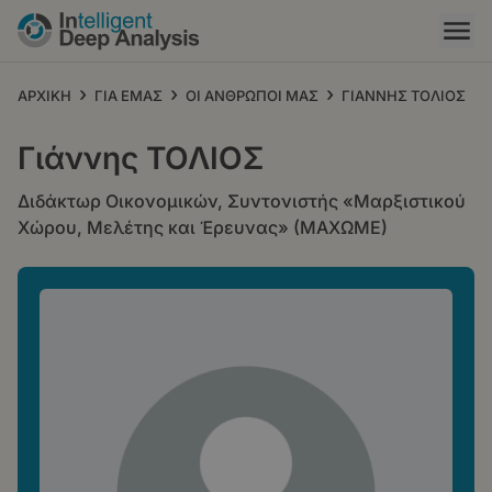
Παράκαμψη
προς
το
κυρίως
›
›
›
ΑΡΧΙΚΗ
ΓΙΑ ΕΜΑΣ
ΟΙ ΑΝΘΡΩΠΟΙ ΜΑΣ
ΓΙΑΝΝΗΣ ΤΟΛΙΟΣ
περιεχόμενο
Γιάννης ΤΟΛΙΟΣ
Διδάκτωρ Οικονομικών, Συντονιστής «Μαρξιστικού
Χώρου, Μελέτης και Έρευνας» (ΜΑΧΩΜΕ)