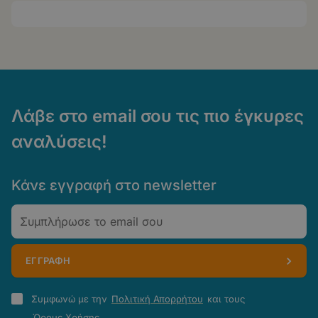
Λάβε στο email σου τις πιο έγκυρες
αναλύσεις!
Κάνε εγγραφή στο newsletter
Email
ΕΓΓΡΑΦΗ
Πολιτική
Συμφωνώ με την
Πολιτική Απορρήτου
και τους
Απορρήτου
Όρους Χρήσης
.