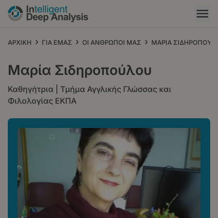
Παράκαμψη
προς
το
κυρίως
›
›
›
ΑΡΧΙΚΗ
ΓΙΑ ΕΜΑΣ
ΟΙ ΑΝΘΡΩΠΟΙ ΜΑΣ
ΜΑΡΙΑ ΣΙΔΗΡΟΠΟΥΛ
περιεχόμενο
Μαρία Σιδηροπούλου
Καθηγήτρια | Τμήμα Αγγλικής Γλώσσας και
Φιλολογίας ΕΚΠΑ