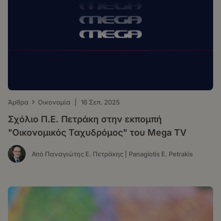
›
Άρθρα
Οικονομία
|
16 Σεπ. 2025
Σχόλιο Π.Ε. Πετράκη στην εκπομπή
"Οικονομικός Ταχυδρόμος" του Μega TV
Από Παναγιώτης Ε. Πετράκης | Panagiotis E. Petrakis