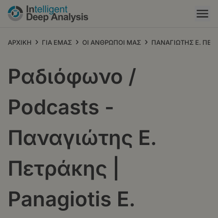
Παράκαμψη
προς
το
κυρίως
›
›
›
ΑΡΧΙΚΗ
ΓΙΑ ΕΜΑΣ
ΟΙ ΑΝΘΡΩΠΟΙ ΜΑΣ
ΠΑΝΑΓΙΩΤΗΣ Ε. ΠΕΤΡ
περιεχόμενο
Ραδιόφωνο /
Podcasts -
Παναγιώτης Ε.
Πετράκης |
Panagiotis E.