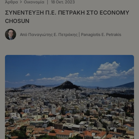
›
Άρθρα
Οικονομία
|
18 Οκτ. 2023
ΣΥΝΕΝΤΕΥΞΗ Π.Ε. ΠΕΤΡΑΚΗ ΣΤO ECONOMY
CHOSUN
Από Παναγιώτης Ε. Πετράκης | Panagiotis E. Petrakis