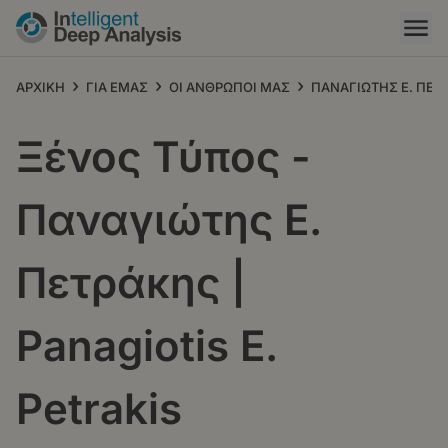
Παράκαμψη
προς
το
κυρίως
›
›
›
ΑΡΧΙΚΗ
ΓΙΑ ΕΜΑΣ
ΟΙ ΑΝΘΡΩΠΟΙ ΜΑΣ
ΠΑΝΑΓΙΩΤΗΣ Ε. ΠΕΤΡ
περιεχόμενο
Ξένος Τύπος -
Παναγιώτης Ε.
Πετράκης |
Panagiotis E.
Petrakis