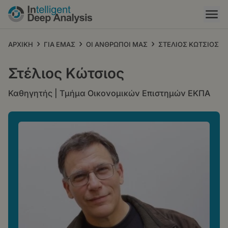
Παράκαμψη
προς
το
κυρίως
›
›
›
ΑΡΧΙΚΗ
ΓΙΑ ΕΜΑΣ
ΟΙ ΑΝΘΡΩΠΟΙ ΜΑΣ
ΣΤΕΛΙΟΣ ΚΩΤΣΙΟΣ
περιεχόμενο
Στέλιος Κώτσιος
Καθηγητής | Τμήμα Οικονομικών Επιστημών ΕΚΠΑ