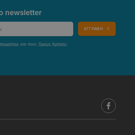
 newsletter
ΕΓΓΡΑΦΗ
Απορρήτου
και τους
Όρους Χρήσης
.