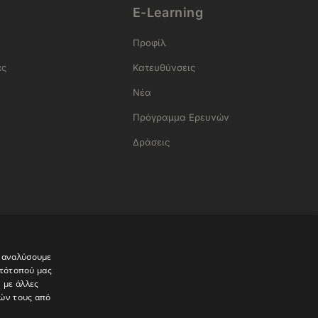
E-Learning
Προφίλ
ας
Κατευθύνσεις
Νέα
Πρόγραμμα Ερευνών
Δράσεις
α
α αναλύσουμε
στότοπού μας
 με άλλες
ιών τους από