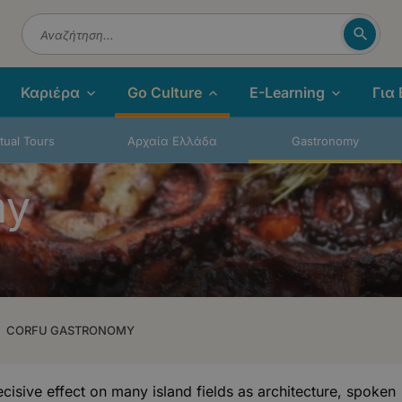
Αναζή
Αναζήτηση
Καριέρα
Go Culture
E-Learning
Για
rtual Tours
Αρχαία Ελλάδα
Gastronomy
my
CORFU GASTRONOMY
ecisive effect on many island fields as architecture, spoken