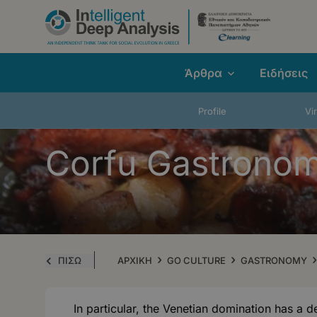
Παράκαμψη
προς
το
κυρίως
Άρθρα
Ειδήσεις
περιεχόμενο
Profile
Vi
Corfu Gastrono
›
›
›
ΠΙΣΩ
ΑΡΧΙΚΗ
GO CULTURE
GASTRONOMY
In particular, the Venetian domination has a d