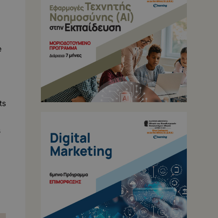
e
ts
s