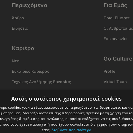
Περιεχόμενο
Για Εμάς
Άρθρα
Ποιοι Είμαστε
Ειδήσεις
Οι Άνθρωποί μ
Επικοινωνία
Καριέρα
Go Culture
Νέα
Ευκαιρίες Καριέρας
Profile
Τεχνικές Αναζήτησης Εργασίας
Virtual Tours
Σύνταξη Βιογραφικού
Αρχαία Ελλάδ
Αυτός ο ιστότοπος χρησιμοποιεί cookies
Σύνταξη Συνοδευτικής Επιστολής
Gastronomy
ύμε cookies για να εξατομικεύσουμε το περιεχόμενο, τις διαφημίσεις και ν
ιμότητά μας. Μοιραζόμαστε επίσης πληροφορίες σχετικά με τη χρήση του ι
Δικτύωση
Experiences
συνεργάτες διαφήμισης και ανάλυσης, οι οποίοι ενδέχεται να τις συνδυάσουν
Προετοιμασία για Συνέντευξη
 που τους έχετε παράσχει ή που έχουν συλλέξει από τη χρήση των υπηρεσ
εσάς.
Διαβάστε περισσότερα