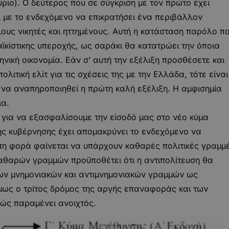
ύριο). Ο δεύτερος που σε σύγκριση με τον πρώτο έχει
ι με το ενδεχόμενο να επικρατήσει ένα περιβάλλον
ους νικητές και ηττημένους. Αυτή η κατάσταση παρόλο π
ϊκίστικης υπεροχής, ως σαράκι θα κατατρώει την όποια
ηνική οικονομία. Εάν σ’ αυτή την εξέλιξη προσθέσετε και
ιτική ελίτ για τις σχέσεις της με την Ελλάδα, τότε είναι
 να αναπηροποιηθεί η πρώτη καλή εξέλιξη. Η αμφισημία
ια.
 για να εξασφαλίσουμε την είσοδό μας στο νέο κύμα
ης κυβέρνησης έχει απομακρύνει το ενδεχόμενο να
ώτη φορά φαίνεται να υπάρχουν καθαρές πολιτικές γραμμ
καθαρών γραμμών προϋποθέτει ότι η αντιπολίτευση θα
ων μνημονιακών και αντιμνημονιακών γραμμών ως
Όμως ο τρίτος δρόμος της αργής επαναφοράς και των
ώς παραμένει ανοιχτός.