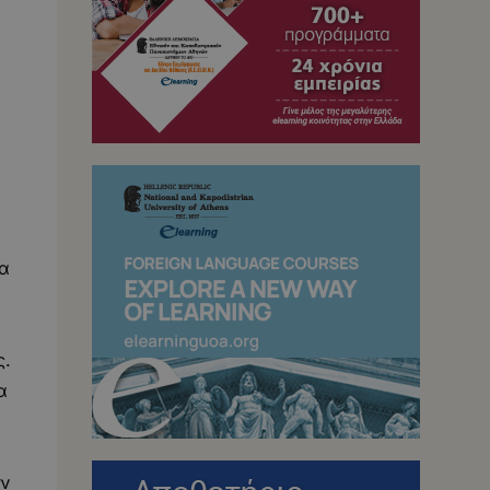
ία
ς.
α
αν