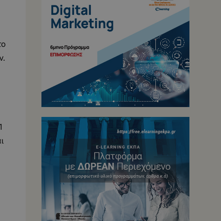
το
ν.
1
ι