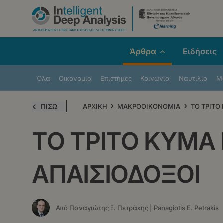
Παράκαμψη
προς
το
κυρίως
Άρθρα
Ειδήσεις
περιεχόμενο
Όλα
Οικονομία
Επιστήμες
Κοινωνία
Ναυτιλία
Μe
›
›
ΠΙΣΩ
ΑΡΧΙΚΗ
ΜΑΚΡΟΟΙΚΟΝΟΜΙΑ
ΤΟ ΤΡΙΤΟ
ΤΟ ΤΡΙΤΟ ΚΥΜΑ 
ΑΠΑΙΣΙΟΔΟΞΟΙ
Από Παναγιώτης Ε. Πετράκης | Panagiotis E. Petrakis