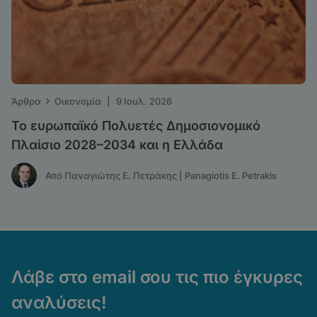
›
Άρθρα
Οικονομία
|
9 Ιουλ. 2026
Το ευρωπαϊκό Πολυετές Δημοσιονομικό
Πλαίσιο 2028–2034 και η Ελλάδα
Από Παναγιώτης Ε. Πετράκης | Panagiotis E. Petrakis
Λάβε στο email σου τις πιο έγκυρες
αναλύσεις!