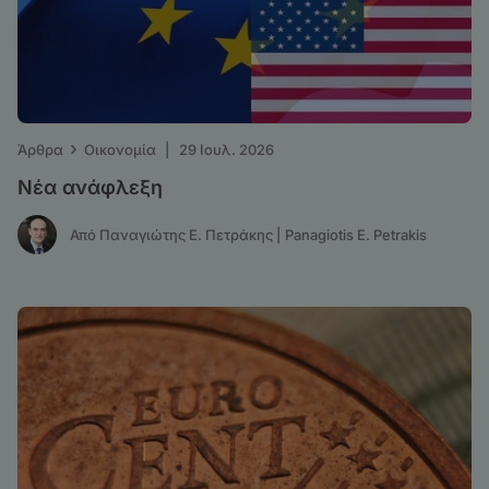
›
Άρθρα
Οικονομία
|
29 Ιουλ. 2026
Νέα ανάφλεξη
Από Παναγιώτης Ε. Πετράκης | Panagiotis E. Petrakis