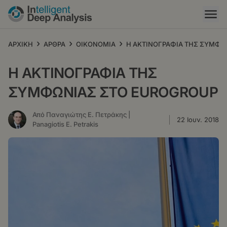
Παράκαμψη
προς
το
κυρίως
›
›
›
ΑΡΧΙΚΗ
ΑΡΘΡΑ
ΟΙΚΟΝΟΜΙΑ
Η ΑΚΤΙΝΟΓΡΑΦΙΑ ΤΗΣ ΣΥΜΦΩ
περιεχόμενο
Η ΑΚΤΙΝΟΓΡΑΦΙΑ ΤΗΣ
ΣΥΜΦΩΝΙΑΣ ΣΤΟ EUROGROUP
Από Παναγιώτης Ε. Πετράκης |
22 Ιουν. 2018
Panagiotis E. Petrakis