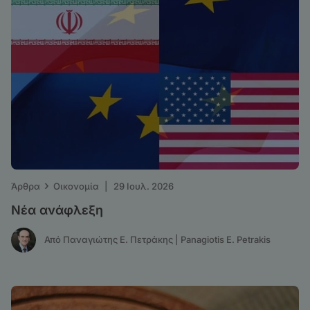
›
Άρθρα
Οικονομία
|
29 Ιουλ. 2026
Νέα ανάφλεξη
Από Παναγιώτης Ε. Πετράκης | Panagiotis E. Petrakis