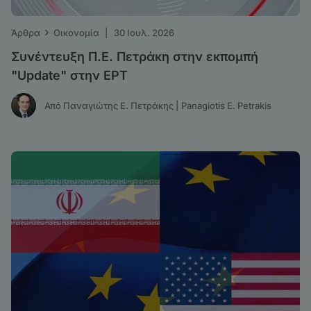
›
Άρθρα
Οικονομία
|
30 Ιουλ. 2026
Συνέντευξη Π.Ε. Πετράκη στην εκπομπή
"Update" στην ΕΡΤ
Από Παναγιώτης Ε. Πετράκης | Panagiotis E. Petrakis