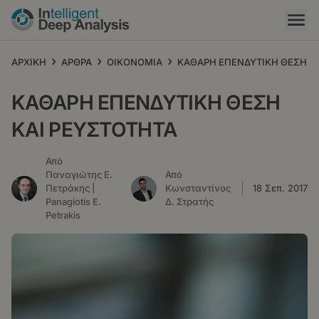
Παράκαμψη
προς
το
κυρίως
›
›
›
ΑΡΧΙΚΗ
ΑΡΘΡΑ
ΟΙΚΟΝΟΜΙΑ
ΚΑΘΑΡΗ ΕΠΕΝΔΥΤΙΚΗ ΘΕΣΗ Κ
περιεχόμενο
ΚΑΘΑΡΗ ΕΠΕΝΔΥΤΙΚΗ ΘΕΣΗ
ΚΑΙ ΡΕΥΣΤΟΤΗΤΑ
Από
Παναγιώτης Ε.
Από
Πετράκης |
Κωνσταντίνος
18 Σεπ. 2017
Panagiotis E.
Δ. Στρατής
Petrakis