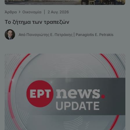
›
Άρθρα
Οικονομία
|
2 Αυγ. 2026
Το ζήτημα των τραπεζών
Από Παναγιώτης Ε. Πετράκης | Panagiotis E. Petrakis