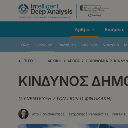
Παράκαμψη
προς
το
κυρίως
Άρθρα
Ειδήσεις
περιεχόμενο
Όλα
Οικονομία
Επιστήμες
Κοινωνία
Ναυτιλία
Μe
›
›
›
ΠΙΣΩ
ΑΡΧΙΚΗ
ΑΡΘΡΑ
ΟΙΚΟΝΟΜΙΑ
ΚΙΝΔΥ
ΚΙΝΔΥΝΟΣ ΔΗΜ
(ΣΥΝΕΝΤΕΥΞΗ ΣΤΟΝ ΓΙΩΡΓΟ ΦΙΝΤΙΚΑΚΗ)
Από Παναγιώτης Ε. Πετράκης | Panagiotis E. Petrakis