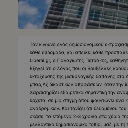
Toν κίνδυνο ενός δημοσιονομικού εκτροχια
κάθε εβδομάδα, και απειλεί κάθε προσπάθει
Liberal.gr, ο Παναγιώτης Πετράκης, καθηγη
Eξηγεί ότι ο λόγος που οι Βρυξέλλες κρούο
εκτόξευσης της μισθολογικής δαπάνης στο Δη
μπαρ;Aζ δικαστικών αποφάσεων, όταν την ίδ
Χαρακτηρίζει εξαιρετικά σημαντική την ανα
έρχεται σε μια στιγμή όπου φουντώνει ένα 
αναδρομικών. Και τονίζει ότι δεδομένου το
σκάσει τα επόμενα 2-3 χρόνια στα χέρια τη
μελλοντικό δημοσιονομικό τοπίο, μαζί με 