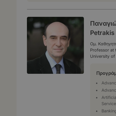
Παναγιώτ
Petrakis
Ομ. Καθηγητ
Professor at
University of
Προγράμ
Advanc
Advanc
Artific
Service
Banking