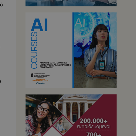
κό
υ
α