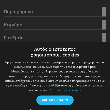
Περιεχόμενο
Καριέρα
Για Εμάς
Αυτός ο ιστότοπος
Go Culture
χρησιμοποιεί cookies
Χρησιμοποιούμε cookies για να εξατομικεύσουμε το περιεχόμενο, τις
E-Learning
διαφημίσεις και να αναλύσουμε την επισκεψιμότητά μας.
Μοιραζόμαστε επίσης πληροφορίες σχετικά με τη χρήση του
ιστότοπού μας με τους συνεργάτες διαφήμισης και ανάλυσης, οι
οποίοι ενδέχεται να τις συνδυάσουν με άλλες πληροφορίες που τους
έχετε παράσχει ή που έχουν συλλέξει από τη χρήση των υπηρεσιών
© 2016-2026 In Deep Analysis - All rights reserved.
τους από εσάς.
Διαβάστε περισσότερα
Όροι Χρήσης
Πολιτική Cookies
Πολιτική Απορρήτου
ΑΠΟΔΟΧΉ ΌΛΩΝ