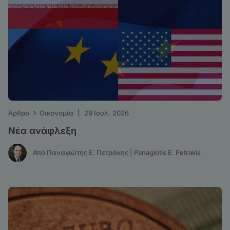
›
Άρθρα
Οικονομία
|
29 Ιουλ. 2026
Νέα ανάφλεξη
Από Παναγιώτης Ε. Πετράκης | Panagiotis E. Petrakis