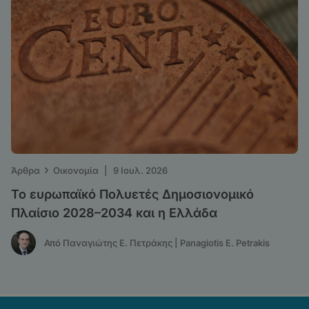
›
Άρθρα
Οικονομία
|
9 Ιουλ. 2026
Το ευρωπαϊκό Πολυετές Δημοσιονομικό
Πλαίσιο 2028–2034 και η Ελλάδα
Από Παναγιώτης Ε. Πετράκης | Panagiotis E. Petrakis