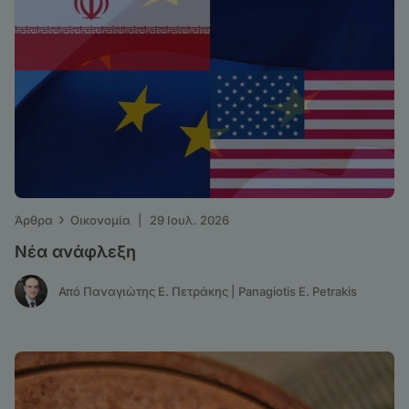
›
Άρθρα
Οικονομία
|
29 Ιουλ. 2026
Νέα ανάφλεξη
Από Παναγιώτης Ε. Πετράκης | Panagiotis E. Petrakis