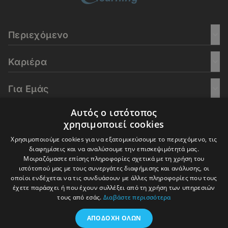
Περιεχόμενο
Καριέρα
Για Εμάς
Αυτός ο ιστότοπος
Go Culture
χρησιμοποιεί cookies
Χρησιμοποιούμε cookies για να εξατομικεύσουμε το περιεχόμενο, τις
E-Learning
διαφημίσεις και να αναλύσουμε την επισκεψιμότητά μας.
Μοιραζόμαστε επίσης πληροφορίες σχετικά με τη χρήση του
ιστότοπού μας με τους συνεργάτες διαφήμισης και ανάλυσης, οι
οποίοι ενδέχεται να τις συνδυάσουν με άλλες πληροφορίες που τους
έχετε παράσχει ή που έχουν συλλέξει από τη χρήση των υπηρεσιών
© 2016-2026 In Deep Analysis - All rights reserved.
τους από εσάς.
Διαβάστε περισσότερα
Όροι Χρήσης
Πολιτική Cookies
Πολιτική Απορρήτου
ΑΠΟΔΟΧΉ ΌΛΩΝ