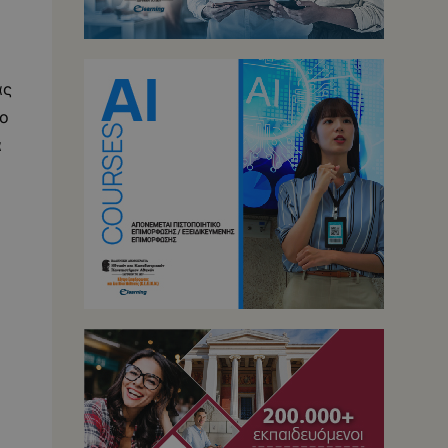
ας
 ο
α