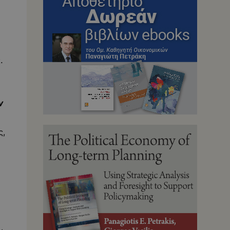
α
.
ν
ς,