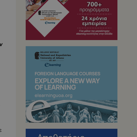
ν
,
ε