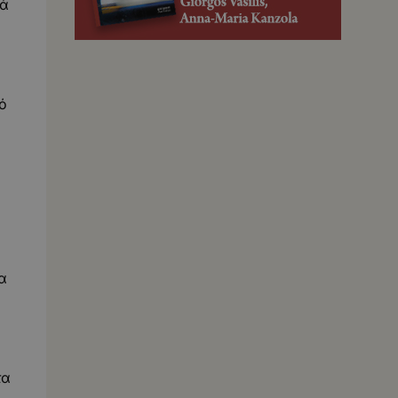
τά
ό
α
τα