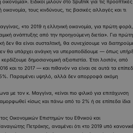
οικονομία». Ειδικοί μιλούν στο Sputnik για τις προοπτικές
 οικονομία, τους κινδύνους, τις βασικές αλλαγές και τι
αγγίνας, «το 2019 η ελληνική οικονομία, για πρώτη φορά,
ναμική ανάπτυξης από την προηγούμενη διετία». Για πρώτη
κή δεν θα είναι συσταλτική, θα συνεχίσουμε να διατηρούμ
εν θα υπάρχει ανάγκη να υπεραποδίδουμε — όπως υπήρ
 κερδίζουμε δημοσιονομική αξιοπιστία. Έτσι λοιπόν, από
6 και το 2017 — και πιθανόν να είναι σε αυτά τα επίπε
3,5%. Παραμένει υψηλό, αλλά δεν απορροφά ακόμη
α με τον κ. Μαγγίνα, «είναι πιο φιλικό για επιτάχυνση
ιαμορφωθεί «ίσως και πάνω από το 2% ή σε επίπεδα ίδια
τος Οικονομικών Επιστημών του Εθνικού και
αναγιώτης Πετράκης, αναμένει ότι «το 2019 υπό κανονικ