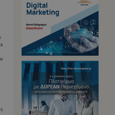
ε
ξε
δα
ές