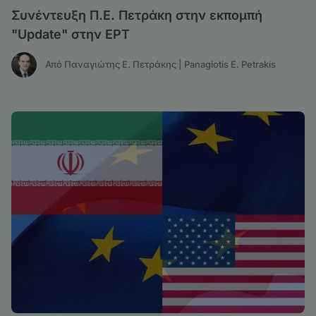
Συνέντευξη Π.Ε. Πετράκη στην εκπομπή
"Update" στην ΕΡΤ
Από Παναγιώτης Ε. Πετράκης | Panagiotis E. Petrakis