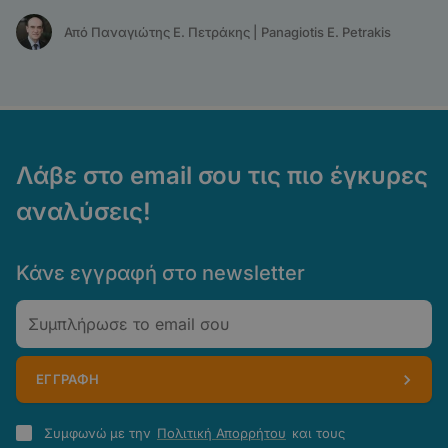
Από Παναγιώτης Ε. Πετράκης | Panagiotis E. Petrakis
Λάβε στο email σου τις πιο έγκυρες
αναλύσεις!
Κάνε εγγραφή στο newsletter
Email
ΕΓΓΡΑΦΗ
Πολιτική
Συμφωνώ με την
Πολιτική Απορρήτου
και τους