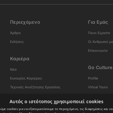
Περιεχόμενο
Για Εμάς
Άρθρα
Ποιοι Είμαστε
Ειδήσεις
Οι Άνθρωποί μ
Επικοινωνία
Καριέρα
Go Culture
Νέα
Ευκαιρίες Καριέρας
Profile
Τεχνικές Αναζήτησης Εργασίας
Virtual Tours
Σύνταξη Βιογραφικού
Αρχαία Ελλάδ
Αυτός ο ιστότοπος χρησιμοποιεί cookies
Σύνταξη Συνοδευτικής Επιστολής
Gastronomy
ύμε cookies για να εξατομικεύσουμε το περιεχόμενο, τις διαφημίσεις και ν