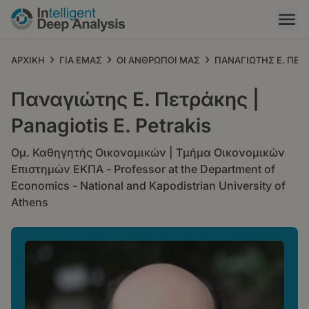
Παράκαμψη
προς
το
κυρίως
›
›
›
ΑΡΧΙΚΗ
ΓΙΑ ΕΜΑΣ
ΟΙ ΑΝΘΡΩΠΟΙ ΜΑΣ
ΠΑΝΑΓΙΩΤΗΣ Ε. ΠΕΤΡ
περιεχόμενο
Παναγιώτης Ε. Πετράκης |
Panagiotis E. Petrakis
Ομ. Καθηγητής Οικονομικών | Τμήμα Οικονομικών
Επιστημών ΕΚΠΑ - Professor at the Department of
Economics - National and Kapodistrian University of
Athens