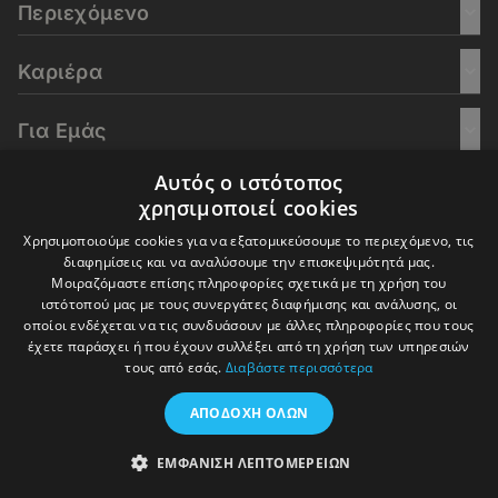
Περιεχόμενο
Καριέρα
Για Εμάς
Αυτός ο ιστότοπος
Go Culture
χρησιμοποιεί cookies
Χρησιμοποιούμε cookies για να εξατομικεύσουμε το περιεχόμενο, τις
E-Learning
διαφημίσεις και να αναλύσουμε την επισκεψιμότητά μας.
Μοιραζόμαστε επίσης πληροφορίες σχετικά με τη χρήση του
ιστότοπού μας με τους συνεργάτες διαφήμισης και ανάλυσης, οι
οποίοι ενδέχεται να τις συνδυάσουν με άλλες πληροφορίες που τους
έχετε παράσχει ή που έχουν συλλέξει από τη χρήση των υπηρεσιών
© 2016-2026 In Deep Analysis - All rights reserved.
τους από εσάς.
Διαβάστε περισσότερα
Όροι Χρήσης
Πολιτική Cookies
Πολιτική Απορρήτου
ΑΠΟΔΟΧΉ ΌΛΩΝ
ΕΜΦΆΝΙΣΗ ΛΕΠΤΟΜΕΡΕΙΏΝ