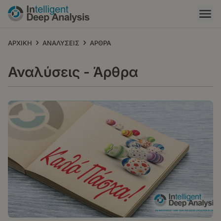
Παράκαμψη
προς
το
κυρίως
›
›
ΑΡΧΙΚΗ
ΑΝΑΛΥΣΕΙΣ
ΑΡΘΡΑ
περιεχόμενο
Αναλύσεις - Άρθρα