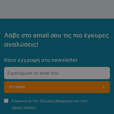
Λάβε στο email σου τις πιο έγκυρες
αναλύσεις!
Κάνε εγγραφή στο newsletter
Email
ΕΓΓΡΑΦΗ
Πολιτική
Συμφωνώ με την
Πολιτική Απορρήτου
και τους
Απορρήτου
Όρους Χρήσης
.
-