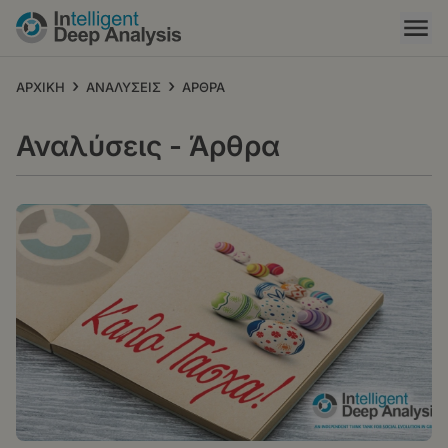
Παράκαμψη
προς
το
κυρίως
›
›
ΑΡΧΙΚΗ
ΑΝΑΛΥΣΕΙΣ
ΑΡΘΡΑ
περιεχόμενο
Αναλύσεις - Άρθρα