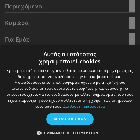
Περιεχόμενο
Καριέρα
Για Εμάς
Αυτός ο ιστότοπος
Go Culture
χρησιμοποιεί cookies
Χρησιμοποιούμε cookies για να εξατομικεύσουμε το περιεχόμενο, τις
E-Learning
διαφημίσεις και να αναλύσουμε την επισκεψιμότητά μας.
Μοιραζόμαστε επίσης πληροφορίες σχετικά με τη χρήση του
ιστότοπού μας με τους συνεργάτες διαφήμισης και ανάλυσης, οι
οποίοι ενδέχεται να τις συνδυάσουν με άλλες πληροφορίες που τους
έχετε παράσχει ή που έχουν συλλέξει από τη χρήση των υπηρεσιών
© 2016-2026 In Deep Analysis - All rights reserved.
τους από εσάς.
Διαβάστε περισσότερα
Όροι Χρήσης
Πολιτική Cookies
Πολιτική Απορρήτου
ΑΠΟΔΟΧΉ ΌΛΩΝ
ΕΜΦΆΝΙΣΗ ΛΕΠΤΟΜΕΡΕΙΏΝ