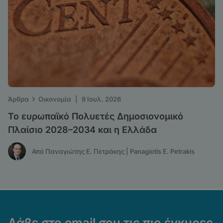
›
Άρθρα
Οικονομία
|
9 Ιουλ. 2026
Το ευρωπαϊκό Πολυετές Δημοσιονομικό
Πλαίσιο 2028–2034 και η Ελλάδα
Από Παναγιώτης Ε. Πετράκης | Panagiotis E. Petrakis
Λάβε στο email σου τις πιο έγκυρες