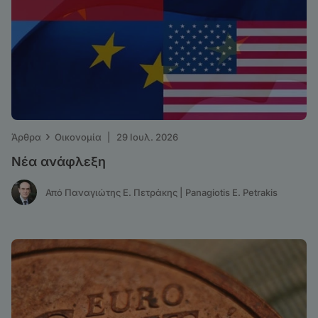
›
Άρθρα
Οικονομία
|
29 Ιουλ. 2026
Νέα ανάφλεξη
Από Παναγιώτης Ε. Πετράκης | Panagiotis E. Petrakis