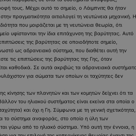
οφή τους. Μέχρι αυτό το σημείο, ο Λάιμπνιτς θα ήταν
στην πραγματικότητα αιτιολογεί τη νευτώνεια μηχανική. 
ιδιότητα που μοιράζεται με τη νευτώνεια θεωρία, ότι
ίο υφίστανται την ίδια επιτάχυνση της βαρύτητας. Αυτό
ς επιπτώσεις της βαρύτητας σε οποιοδήποτε σημείο,
ωστό ως αδρανειακό σύστημα, που διαθέτει αυτή την
στε τις επιπτώσεις της βαρύτητας της Γης, όταν
ίται καθοδικά. Σε αυτά ακριβώς τα αδρανειακά συστήματ
ουλάχιστον για σώματα των οποίων οι ταχύτητες δεν
ης κίνησης των πλανητών και των κομητών δείχνει ότι τα
λλον του ηλιακού συστήματος είναι εκείνα στα οποία ο
 ταχύτητα) και όχι η Γη. Σύμφωνα με τη γενική σχετικότητα,
για το σύστημα αναφοράς, στο οποίο η ύλη των
ι γύρω από το ηλιακό σύστημα. Υπό αυτή την έννοια, η
η για την επιλογή της κοπερνίκειας θεωρίας έναντι της