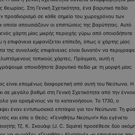
ς θεωρίας. Στη Γενική Σχετικότητα, ένα βαρυτικό πεδίο
τον προσδιορισμό σε κάθε σημείο του χωροχρόνου των
οποία απουσιάζουν οι επιπτώσεις της βαρύτητας. Αυτό
 ενός χάρτη μίας μικρής περιοχής γύρω από οποιοδήποτε
 η επιφάνεια εμφανίζεται επίπεδη, όπως ο χάρτης μίας
τα της συνολικής επιφάνειας είναι δυνατόν να περιγραφε
υπτόμενους τοπικούς χάρτες. Πράγματι, αυτή η
ιγράψουμε οποιοδήποτε βαρυτικό πεδίο με τη μορφή μίας
τας είναι επομένως διαφορετική από αυτή του Νεύτωνα. Η
αι σε μεγάλο βαθμό στη Γενική Σχετικότητα από την έννοι
ο για ορισμένους να το κατανοήσουν. Το 1730, ο
άψει έναν εντυπωσιακό επιτάφιο για τον Νεύτωνα: Τη φύ
υκτός και είπε ο Θεός: «Γενηθήτω Νεύτων!» Και εγένετο
ιητής Τζ. Κ. Σκουάιρ (J. C. Squire) προσέθεσε δύο ακόμ
ος να φωνάξει: «Γενηθήτω Αϊνστάιν!» -κι επανέφερε την