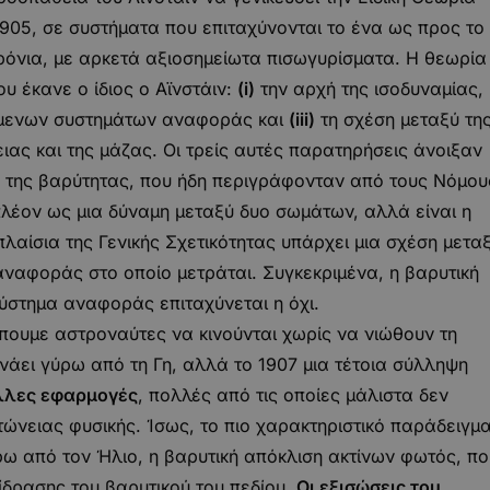
 1905, σε συστήματα που επιταχύνονται το ένα ως προς το
χρόνια, με αρκετά αξιοσημείωτα πισωγυρίσματα. Η θεωρία
υ έκανε ο ίδιος ο Αϊνστάιν:
(i)
την αρχή της ισοδυναμίας,
όμενων συστημάτων αναφοράς και
(iii)
τη σχέση μεταξύ τη
ιας και της μάζας. Οι τρείς αυτές παρατηρήσεις άνοιξαν
φή της βαρύτητας, που ήδη περιγράφονταν από τους Νόμου
πλέον ως μια δύναμη μεταξύ δυο σωμάτων, αλλά είναι η
λαίσια της Γενικής Σχετικότητας υπάρχει μια σχέση μετα
αναφοράς στο οποίο μετράται. Συγκεκριμένα, η βαρυτική
σύστημα αναφοράς επιταχύνεται η όχι.
πουμε αστροναύτες να κινούνται χωρίς να νιώθουν τη
νάει γύρω από τη Γη, αλλά το 1907 μια τέτοια σύλληψη
λλες εφαρμογές
, πολλές από τις οποίες μάλιστα δεν
ώνειας φυσικής. Ίσως, το πιο χαρακτηριστικό παράδειγμ
ρω από τον Ήλιο, η βαρυτική απόκλιση ακτίνων φωτός, πο
ίδρασης του βαρυτικού του πεδίου.
Οι εξισώσεις του