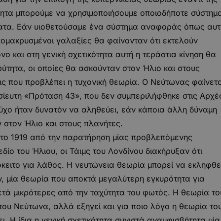
ότητα μπορούμε να χρησιμοποιήσουμε οποιοδήποτε σύστημ
ατα. Εάν υιοθετούσαμε ένα σύστημα αναφοράς όπως αυ
 απομακρυσμένοι γαλαξίες θα φαίνονταν ότι εκτελούν
νο και στη γενική σχετικότητα αυτή η τεράστια κίνηση θα
ύτητα, οι οποίες θα ασκούνταν στον Ήλιο και στους
εις που προβλέπει η τυχονική θεωρία. Ο Νεύτωνας φαίνετα
ημοσίευτη «Πρόταση 43», που δεν συμπεριλήφθηκε στις Αρχέ
ύχο ήταν δυνατόν να αληθεύει, εάν κάποια άλλη δύναμη
 στον Ήλιο και στους πλανήτες.
 το 1919 από την παρατήρηση μίας προβλεπόμενης
δίο του Ήλιου, οι Τάιμς του Λονδίνου διακήρυξαν ότι
ειτο για λάθος. Η νευτώνεια θεωρία μπορεί να εκληφθε
ν, μία θεωρία που αποκτά μεγαλύτερη εγκυρότητα για
κετά μικρότερες από την ταχύτητα του φωτός. Η θεωρία το
 του Νεύτωνα, αλλά εξηγεί και για ποιο λόγο η θεωρία το
ι. Η ίδια η γενική σχετικότητα συνιστά αναμφισβήτητα μία