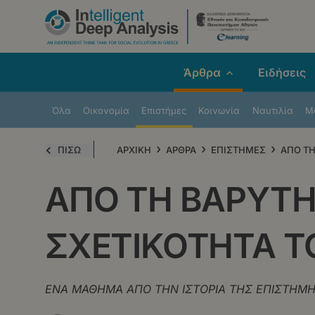
Παράκαμψη
προς
το
κυρίως
Άρθρα
Ειδήσεις
περιεχόμενο
Όλα
Οικονομία
Επιστήμες
Κοινωνία
Ναυτιλία
Μe
›
›
›
ΠΙΣΩ
ΑΡΧΙΚΗ
ΑΡΘΡΑ
ΕΠΙΣΤΗΜΕΣ
ΑΠΟ ΤΗ
ΑΠΟ ΤΗ ΒΑΡΥΤΗ
ΣΧΕΤΙΚΟΤΗΤΑ Τ
ΕΝΑ ΜΑΘΗΜΑ ΑΠΟ ΤΗΝ ΙΣΤΟΡΙΑ ΤΗΣ ΕΠΙΣΤΗΜΗ