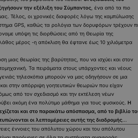
εξηγήσουν την εξέλιξη του Σύμπαντος
, ένα από τα πιο
μας. Τέλος, οι χρονικές διαφορές λόγω της καμπύλωσης
ύστημα GPS, καθώς τα ρολόγια των δορυφόρων τρέχουν π
ρναμε υπόψη τις διορθώσεις από τη Θεωρία της
 λάθος μέρος -η απόκλιση θα έφτανε έως 10 χιλιόμετρα
ση μιας θεωρίας της βαρύτητας, που να ισχύει και στον
τομηχανική. Τα πειράματα στους υπάρχοντες και νέους
γενιάς τηλεσκόπια μπορούν να μας οδηγήσουν σε μια
και στην απόρριψη γοητευτικών θεωριών που είχαν
 όμως από τον σχεδιασμό και την εκτέλεση νέων
κρύβει ακόμη ένα πολύτιμο μάθημα για τους φυσικούς.
Η
εχίζεται και στο παρακάτω απόσπασμα, από το βιβλίο το
τυπώνονται οι λεπτομέρειες αυτής της διαδρομής
...
ώνειες έννοιες του απόλυτου χώρου και του απόλυτου
 είναι παρόμοιες σε όλα τα συστήματα αναφοράς,