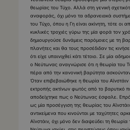
θεωρίας του Τύχο. Αλλά στη γενική σχετικ
αναφοράς, όχι μόνο τα αδρανειακά συστήμ
του Τύχο, όπου η Γη είναι ακίνητη, τότε οι
κυκλικές τροχιές γύρω της μία φορά τον χρό
δημιουργούσε δυνάμεις παρόμοιες με τη βαρ
πλανήτες και θα τους προσέδιδαν τις κινήσ
ότι είχε υπαινιχθεί κάτι τέτοιο. Σε μία αδ
ο Νεύτωνας αναγνώρισε ότι η θεωρία του Τ
πέρα από την κανονική βαρύτητα ασκούνταν
Όταν επιβεβαιώθηκε η θεωρία του Αϊνστάιν
εκτροπής ακτίνων φωτός από το βαρυτικό πε
αποδείχτηκε πως ο Νεύτωνας έσφαλε. Επρόκ
ως μία προσέγγιση της θεωρίας του Αϊνστάι
αντικείμενα που κινούνται με ταχύτητες αρ
Αϊνστάιν, όχι μόνο δεν διαψεύδει τη θεωρία
Νεύτωνα ισχύει, στις περιπτώσεις όπου ισχύε