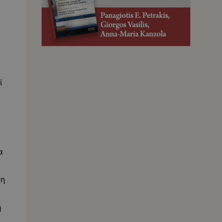
ί
α
ση
η