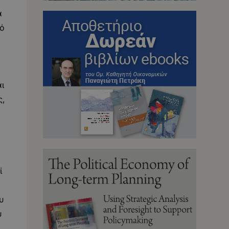
α
τό
ι
ς,
ί
υ
υ