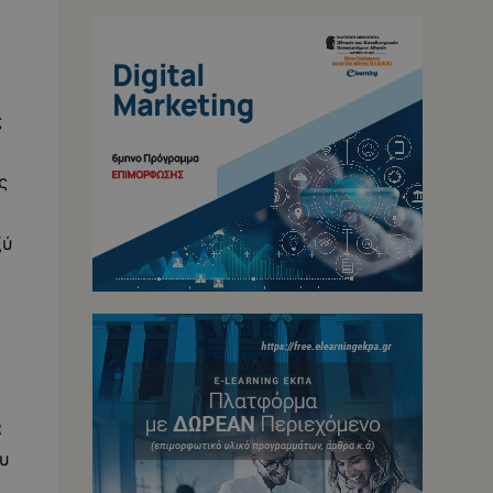
ς
ς
ξύ
α
υ