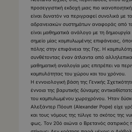
προσεγγιστική εκδοχή μιας πιο ικανοποιητική
είναι δυνατόν να περιγραφεί συνολικά με 
αδρανειακών συστημάτων αναφοράς από τα 
είναι μαθηματικά ανάλογο με τη δημιουργία
σημείο μίας καμπυλωμένης επιφάνειας, όπου
πόλης στην επιφάνεια της Γης. Η καμπυλότη
συνθέτοντας έναν άτλαντα από αλληλεπικαλ
μαθηματική αναλογία μας επιτρέπει να περ
καμπυλότητας του χώρου και του χρόνου.
Η εννοιολογική βάση της Γενικής Σχετικότη
έννοια της βαρυτικής δύναμης αντικαθίστατ
του καμπυλωμένου χωροχρόνου. Ήταν δύσκολ
Αλεξάντερ Πόουπ (Alexander Pope) είχε γρ
και τους νόμους της τύλιγε το σκότος της ν
φως. Τον 20ό αιώνα ο Βρετανός σατιρικός πο
στίχους: Δεν κράτησε παρά μέχρις ο Διάβολ