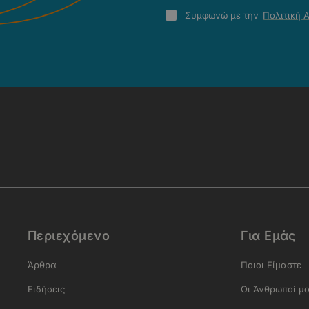
Πολιτική
Συμφωνώ με την
Πολιτική 
Απορρήτου
-
Όροι
Χρήσης
Περιεχόμενο
Για Εμάς
Άρθρα
Ποιοι Είμαστε
Ειδήσεις
Οι Άνθρωποί μ