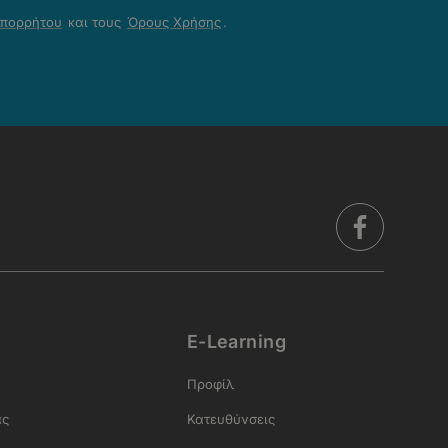
Απορρήτου
και τους
Όρους Χρήσης
.
E-Learning
Προφίλ
ας
Κατευθύνσεις