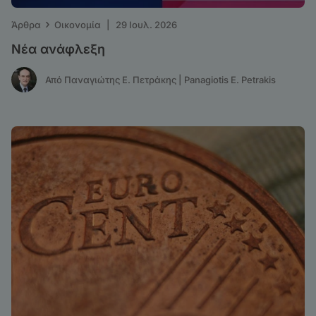
›
Άρθρα
Οικονομία
|
29 Ιουλ. 2026
Νέα ανάφλεξη
Από Παναγιώτης Ε. Πετράκης | Panagiotis E. Petrakis