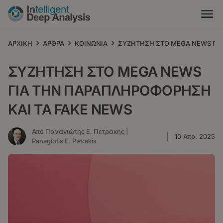
Παράκαμψη
προς
το
κυρίως
›
›
›
ΑΡΧΙΚΗ
ΑΡΘΡΑ
ΚΟΙΝΩΝΙΑ
ΣΥΖΗΤΗΣΗ ΣΤΟ MEGA NEWS ΓΙΑ
περιεχόμενο
ΣΥΖΗΤΗΣΗ ΣΤΟ MEGA NEWS
ΓΙΑ ΤΗΝ ΠΑΡΑΠΛΗΡΟΦΟΡΗΣΗ
ΚΑΙ ΤΑ FAKE NEWS
Από Παναγιώτης Ε. Πετράκης |
10 Απρ. 2025
Panagiotis E. Petrakis