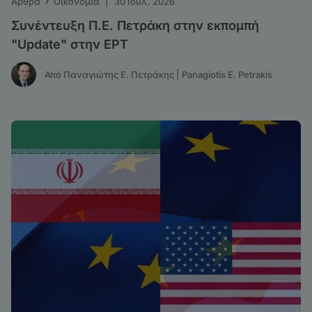
›
Άρθρα
Οικονομία
|
30 Ιουλ. 2026
Συνέντευξη Π.Ε. Πετράκη στην εκπομπή
"Update" στην ΕΡΤ
Από Παναγιώτης Ε. Πετράκης | Panagiotis E. Petrakis