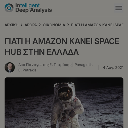
Παράκαμψη
προς
το
κυρίως
›
›
›
ΑΡΧΙΚΗ
ΑΡΘΡΑ
ΟΙΚΟΝΟΜΙΑ
ΓΙΑΤΙ Η AMAZON ΚΑΝΕΙ SPAC
περιεχόμενο
ΓΙΑΤΙ Η AMAZON ΚΑΝΕΙ SPACE
HUB ΣΤΗΝ ΕΛΛΑΔΑ
Από Παναγιώτης Ε. Πετράκης | Panagiotis
4 Αυγ. 2021
E. Petrakis