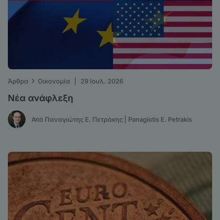
›
Άρθρα
Οικονομία
|
29 Ιουλ. 2026
Νέα ανάφλεξη
Από Παναγιώτης Ε. Πετράκης | Panagiotis E. Petrakis