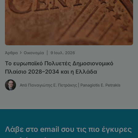
›
Άρθρα
Οικονομία
|
9 Ιουλ. 2026
Το ευρωπαϊκό Πολυετές Δημοσιονομικό
Πλαίσιο 2028–2034 και η Ελλάδα
Από Παναγιώτης Ε. Πετράκης | Panagiotis E. Petrakis
Λάβε στο email σου τις πιο έγκυρες