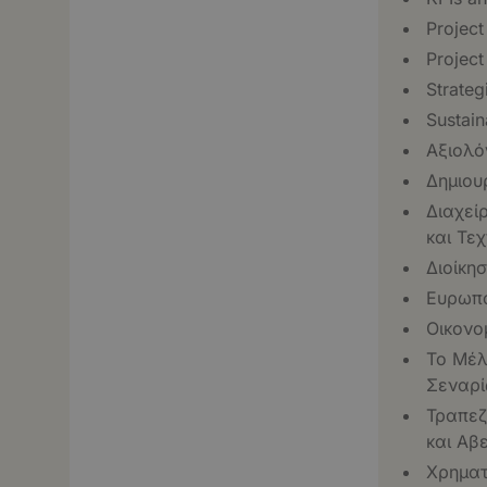
Projec
Project
Strateg
Sustain
Αξιολό
Δημιου
Διαχεί
και Τε
Διοίκη
Ευρωπα
Οικονομ
Το Μέλ
Σεναρί
Τραπεζ
και Αβ
Χρηματ