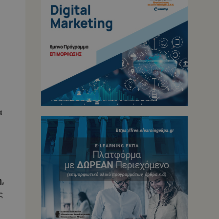
α
η,
ς