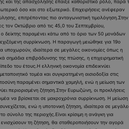
ής και της απασχόλησης έπαιξε καθοριστικό ρόλο, παρά 
ωτερικό όσο και στο εξωτερικό. Επιχειρήσεις ανέφεραν
ώλησης, επιτρέποντας πιο ανταγωνιστική τιμολόγηση.Στην
ς τον Οκτώβριο από τις 45,0 του Σεπτεμβρίου,
ο δείκτης παραμένει κάτω από το όριο των 50 μονάδων
νεχιζόμενη συρρίκνωση. Η παραγωγή μειώθηκε για 19ο
α υποχωρούν, ιδιαίτερα σε μεγάλες οικονομίες όπως η
κά σημάδια επιβράδυνσης της πτώσης, η επιχειρηματική
εδο του έτους.Η ελληνική οικονομία επιδεικνύει
μεταποιητικό τομέα και συγκρατημένη αισιοδοξία στις
στοσύνη παραμένει σημαντικά χαμηλή, ενώ η μείωση των
ύει περιορισμένη ζήτηση.Στην Ευρωζώνη, οι προκλήσεις
ομέα να βρίσκεται σε μακροχρόνια συρρίκνωση. Η μείωση
νεχίζεται, ενώ η υποτονική ζήτηση, ιδιαίτερα σε μεγάλε
στο σύνολο της περιοχής.Είναι κρίσιμη η ανάγκη για
 ενισχύσουν τη ζήτηση, θα σταθεροποιήσουν την αγορά