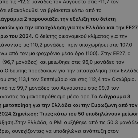
από τις -12,2 μονάδες τον Αύγουστο στις -11,7 τον
ρότι εξακολουθεί να βρίσκεται κάτω από το
ιάγραμμα 2 παρουσιάζει την εξέλιξη του δείκτη
δοκιών για την απασχόληση για την Ελλάδα και την ΕΕ27
ριο του 2024.
Ο δείκτης οικονομικού κλίματος για την
νοντας τις 110,2 μονάδες, πριν υποχωρήσει στις 107,0
νω από τον μακροχρόνιο μέσο όρο (100). Στην ΕΕ27, ο
 (96,7 μονάδες) και μειώθηκε στις 96,0 μονάδες τον
να.Ο δείκτης προσδοκιών για την απασχόληση στην Ελλάδ
υ στις 113,1 τον Σεπτέμβριο και στις 112,4 τον Οκτώβριο.
από τις 99,7 μονάδες του Αυγούστου στις 99,9 τον
φτάνοντας το μακροπρόθεσμο μέσο όρο.
Το Διάγραμμα 3
τη μεταποίηση για την Ελλάδα και την Ευρωζώνη από τον
2024.
Σημείωση: Τιμές κάτω του 50 υποδηλώνουν μείωσ
ύξηση.
Στην Ελλάδα, ο PMI αυξήθηκε από τις 50,3 μονάδε
βριο, συνεχίζοντας να υποδηλώνει ανάπτυξη στον