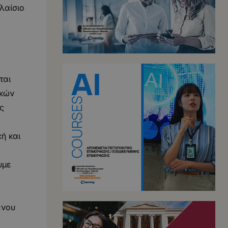
λαίσιο
ται
ικών
ς
ή και
υμε
ενου