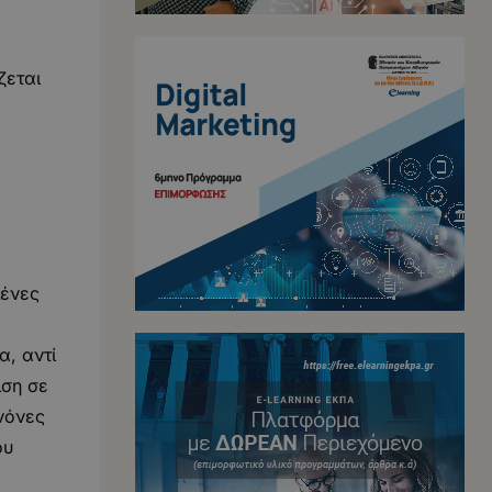
ζεται
μένες
, αντί
ιση σε
νόνες
ου