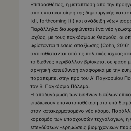
Επιπροσθέτως, η μετάπτωση από την προηγο
από εντατικοποίηση της δημιουργικής καταστρ
[d], forthcoming [i]) και ανάδειξη νέων ισ
Παράλληλα διαμορφώνεται ένα νέο γεωστρα
ισχύος, με τους παγκόσμιους θεσμούς, οι οπ
υφίστανται πιέσεις απαξίωσης (Cohn, 2016· 
αντικαθίστανται από τις πολιτικές ισχύος κα
το διεθνές περιβάλλον βρίσκεται σε φάση μ
αρνητική κατεύθυνση αναφορικά με την ευημ
παραπέμπει στην προ του Α΄ Παγκοσμίου Πολ
τον Β΄ Παγκόσμιο Πόλεμο.
Η αποδυνάμωση των διεθνών διαύλων επικο
επιδιώκουν επανατοποθέτηση στο υπό διαμό
στον κατακερματισμένο νέο κόσμο. Παράλλη
κορεσμός των υπαρχουσών τεχνολογιών, η
επενδύσεων –ερημώσεις βιομηχανικών περι