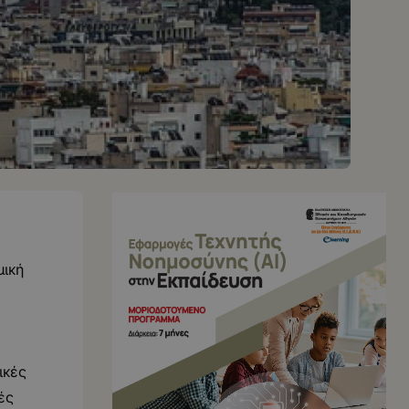
μική
α
ικές
ές