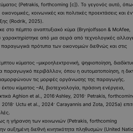
ματος (Petrakis, forthcoming [c]). Το γεγονός αυτό, όπω
 οικονομικές, κοινωνικές και πολιτικές προεκτάσεις και έ
ξης (Rodrik, 2025).
ε στο πέμπτο αναπτυξιακό κύμα (Brynjolfsson & McAfee,
[c]) χαρακτηρίστηκε από μια σειρά από τεχνολογικές αλλαγ
 παραγωγικά πρότυπα των οικονομιών διεθνώς και στις
μπτου κύματος –μικροηλεκτρονική, ψηφιοποίηση, διαδίκτυ
να παραγωγικό περιβάλλον, όπου η αυτοματοποίηση, η δι
αδιαμορφώνουν τις μορφές οργάνωσης της παραγωγής.
έκτου κύματος –ΑΙ, βιοτεχνολογία, πράσινη ενέργεια,
κά Aghion et al., 2016·Ashley, 2016· Petrakis, forthcomi
, 2018· Uctu et al., 2024· Carayannis and Zota, 2025a) επι
ολές.
πως η γήρανση των κοινωνιών (Petrakis, forthcoming
την αυξημένη διεθνή κινητικότητα πληθυσμών (United Natio