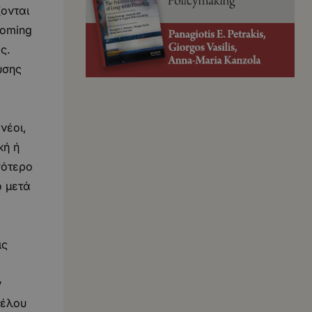
ονται
coming
ς.
υσης
νέοι,
κή ή
σότερο
ο μετά
ις
ν
τέλου