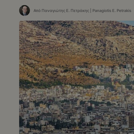
Από Παναγιώτης Ε. Πετράκης | Panagiotis E. Petrakis