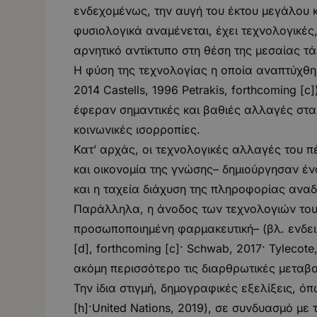
ενδεχομένως, την αυγή του έκτου μεγάλου κύ
φυσιολογικά αναμένεται, έχει τεχνολογικές,
αρνητικό αντίκτυπο στη θέση της μεσαίας τά
Η φύση της τεχνολογίας η οποία αναπτύχθηκ
2014 Castells, 1996 Petrakis, forthcoming 
έφεραν σημαντικές και βαθιές αλλαγές στα
κοινωνικές ισορροπίες.
Κατ’ αρχάς, οι τεχνολογικές αλλαγές του πέ
και οικονομία της γνώσης– δημιούργησαν έ
και η ταχεία διάχυση της πληροφορίας αν
Παράλληλα, η άνοδος των τεχνολογιών του 
προσωποποιημένη φαρμακευτική– (βλ. ενδεικτι
[d], forthcoming [c]· Schwab, 2017· Tylecote
ακόμη περισσότερο τις διαρθρωτικές μεταβ
Την ίδια στιγμή, δημογραφικές εξελίξεις, ό
[h]·United Nations, 2019), σε συνδυασμό με 