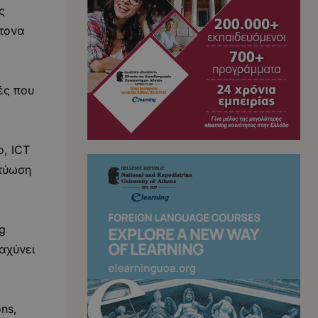
ς
ντονα
ές που
ο, ICT
κτύωση
ng
ταχύνει
ns,