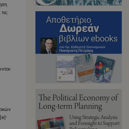
ηση
 τις
ονται
τικών
[e]·