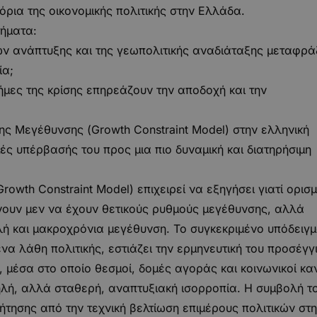
ρια της οικονομικής πολιτικής στην Ελλάδα.
τήματα:
 ανάπτυξης και της γεωπολιτικής αναδιάταξης μεταφρά
ία;
νήμες της κρίσης επηρεάζουν την αποδοχή και την
ης Μεγέθυνσης (Growth Constraint Model) στην ελληνική
μές υπέρβασής του προς μια πιο δυναμική και διατηρήσιμη
owth Constraint Model) επιχειρεί να εξηγήσει γιατί ορισ
ρνουν μεν να έχουν θετικούς ρυθμούς μεγέθυνσης, αλλά
 και μακροχρόνια μεγέθυνση. Το συγκεκριμένο υπόδειγμα
να λάθη πολιτικής, εστιάζει την ερμηνευτική του προσέγγ
 μέσα στο οποίο θεσμοί, δομές αγοράς και κοινωνικοί κα
λή, αλλά σταθερή, αναπτυξιακή ισορροπία. Η συμβολή τ
ζήτησης από την τεχνική βελτίωση επιμέρους πολιτικών στη