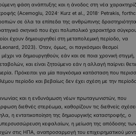
ύμενη φάση ανάπτυξης και η άνοδος στη νέα χαρακτηρίζ
οφής (Acemoglu, 2024· Kurz et al., 2018· Petrakis, forth
ορροπιών σε όλα τα επίπεδα της ανθρώπινης δραστηριότητα
τηγικό σκηνικό που έχει πολυπολικό χαρακτήρα σύγκρο
οίοι έχουν δημιουργηθεί στη μεταπολεμική περίοδο, να
Leonard, 2023). Όταν, όμως, οι παγκόσμιοι θεσμοί
ι μέχρι να δημιουργηθούν, εάν και σε ποια χρονική στιγμή, 
εταβολών, και είναι ζητούμενο εάν η αλλαγή παίρνει θετι
ερία. Πρόκειται για μία παγκόσμια κατάσταση που περισ
έμου περίοδο και βεβαίως δεν έχει σχέση με την περίοδ
ινωνίας και η ενδυνάμωση νέων πρωταγωνιστών, που
ρφωση διεθνές στερέωμα, καθορίζουν τις διεθνείς σχέσε
λα, η εντατικοποίηση της δημιουργικής καταστροφής, o
 υπερσυσσώρευση κεφαλαίων, η μείωση της απόδοσης τω
οχών στις ΗΠΑ, αναπροσαρμογή του επιχειρηματικού μον