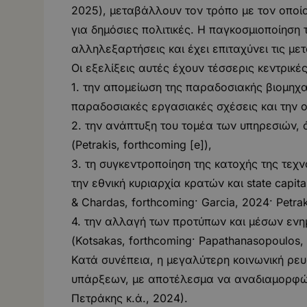
2025), μεταβάλλουν τον τρόπο με τον οποίο
για δημόσιες πολιτικές. Η παγκοσμιοποίηση 
αλληλεξαρτήσεις και έχει επιταχύνει τις μ
Οι εξελίξεις αυτές έχουν τέσσερις κεντρικέ
1. την απομείωση της παραδοσιακής βιομηχανι
παραδοσιακές εργασιακές σχέσεις και την
2. την ανάπτυξη του τομέα των υπηρεσιών,
(Petrakis, forthcoming [e]),
3. τη συγκεντροποίηση της κατοχής της τεχ
την εθνική κυριαρχία κρατών και state capita
& Chardas, forthcoming· Garcia, 2024· Petrak
4. την αλλαγή των προτύπων και μέσων εν
(Kotsakas, forthcoming· Papathanasopoulos, 
Κατά συνέπεια, η μεγαλύτερη κοινωνική ρε
υπάρξεων, με αποτέλεσμα να αναδιαμορφώνετ
Πετράκης κ.ά., 2024).