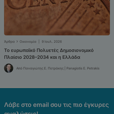
›
Άρθρα
Οικονομία
|
9 Ιουλ. 2026
Το ευρωπαϊκό Πολυετές Δημοσιονομικό
Πλαίσιο 2028–2034 και η Ελλάδα
Από Παναγιώτης Ε. Πετράκης | Panagiotis E. Petrakis
Λάβε στο email σου τις πιο έγκυρες
αναλύσεις!