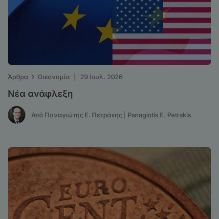
›
Άρθρα
Οικονομία
|
29 Ιουλ. 2026
Νέα ανάφλεξη
Από Παναγιώτης Ε. Πετράκης | Panagiotis E. Petrakis