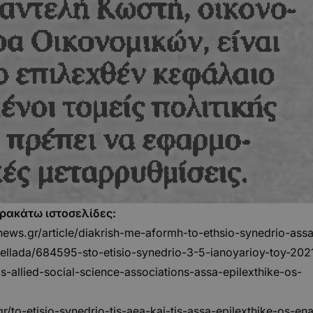
αρακάτω ιστοσελίδες:
ws.gr/article/diakrish-me-aformh-to-ethsio-synedrio-ass
r/ellada/684595-sto-etisio-synedrio-3-5-ianoyarioy-toy-202
s-allied-social-science-associations-assa-epilexthike-os-
r/to-etisio-synedrio-tis-aea-kai-tis-assa-epilexthike-os-en