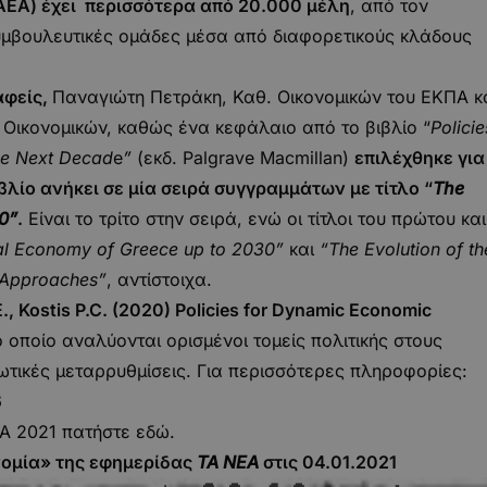
ΑΕΑ) έχει περισσότερα από 20.000 μέλη
, από τον
 συμβουλευτικές ομάδες μέσα από διαφορετικούς κλάδους
αφείς,
Παναγιώτη Πετράκη, Καθ. Οικονομικών του ΕΚΠΑ κ
Οικονομικών, καθώς ένα κεφάλαιο από το βιβλίο “
Policie
the Next Decad
e
”
(εκδ. Palgrave Macmillan)
επιλέχθηκε
για
βλίο ανήκει σε μία σειρά συγγραμμάτων με τίτλο “
The
0”
.
Είναι το τρίτο στην σειρά, ενώ οι τίτλοι του πρώτου και
al
Economy
of
Greece
up
to
2030”
και
“
The
Evolution
of
th
Approaches
”
, αντίστοιχα.
E
., Kostis
P
.C
. (2020) Policies
for
Dynamic
Economic
ο οποίο αναλύονται ορισμένοι τομείς πολιτικής στους
τικές μεταρρυθμίσεις. Για περισσότερες πληροφορίες:
6
SSA 2021 πατήστε
εδώ
.
νομία» της εφημερίδας
ΤΑ ΝΕΑ
στις 04.01.2021