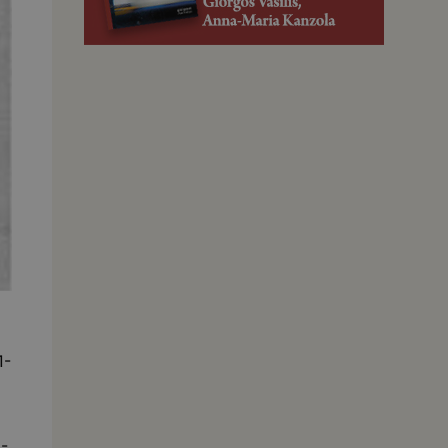
a
1-
a-