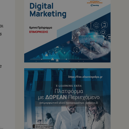
αι
s
e