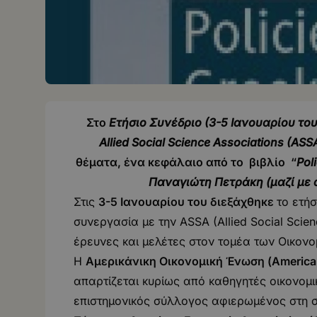
Στο
Ετήσιο Συνέδριο (3-5 Ιανουαρίου του
Allied Social Science Associations (AS
θέματα, ένα κεφάλαιο από το βιβλίο “
Pol
Παναγιώτη Πετράκη (μαζί με ά
Στις
3-5 Ιανουαρίου του διεξάχθηκε
το ετή
συνεργασία με την ASSA (Allied Social Scie
έρευνες και μελέτες στον τομέα των Οικον
Η
Αμερικάνικη Οικονομική Ένωση (Americ
απαρτίζεται κυρίως από καθηγητές οικονομι
επιστημονικός σύλλογος αφιερωμένος στη συ