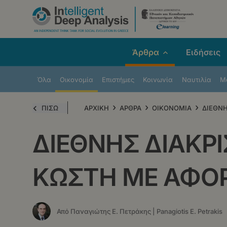
Παράκαμψη
προς
το
κυρίως
Άρθρα
Ειδήσεις
περιεχόμενο
Όλα
Οικονομία
Επιστήμες
Κοινωνία
Ναυτιλία
Μe
›
›
›
ΠΙΣΩ
ΑΡΧΙΚΗ
ΑΡΘΡΑ
ΟΙΚΟΝΟΜΙΑ
ΔΙΕΘΝΗ
ΔΙΕΘΝΗΣ ΔΙΑΚΡΙΣ
ΚΩΣΤΗ ΜΕ ΑΦΟΡ
Από Παναγιώτης Ε. Πετράκης | Panagiotis E. Petrakis