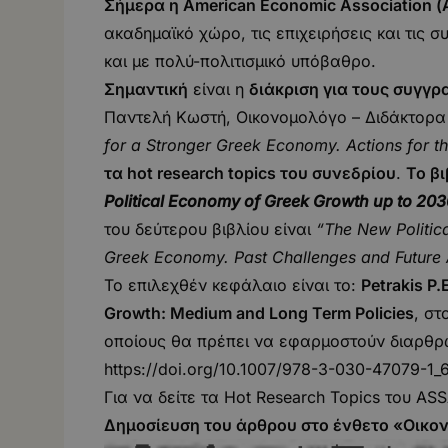
Σήμερα η
American
Economic
Association
(
ακαδημαϊκό χώρο, τις επιχειρήσεις και τις
και με πολύ-πολιτισμικό υπόβαθρο.
Σημαντική
είναι η
διάκριση για τους συγγρ
Παντελή Κωστή, Οικονομολόγο – Διδάκτορα 
for
a
Stronger
Greek
Economy
.
Actions for 
τα hot research topics
του
συνεδρίου
.
Το βι
Political
Economy
of
Greek
Growth
up
to
203
του δεύτερου βιβλίου είναι
“
The
New
Politic
Greek
Economy
. Past
Challenges
and
Future
Το επιλεχθέν κεφάλαιο είναι το:
Petrakis
P
.
Growth
: Medium
and
Long
Term
Policies
, στ
οποίους θα πρέπει να εφαρμοστούν διαρθρω
https://doi.org/10.1007/978-3-030-47079-1_
Για να δείτε τα Hot Research Topics του A
Δημοσίευση του άρθρου στο ένθετο «Οικο