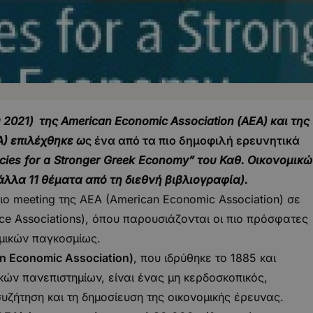
 2021) της American Economic Association (ΑΕΑ) και της
SA) επιλέχθηκε ω
ς ένα από τα πιο δημοφιλή ερευνητικά
icies
for
a
Stronger
Greek
Economy
”
του Καθ. Οικονομικ
λλα 11 θέματα από τη διεθνή βιβλιογραφία).
σιο
meeting
της AEA (American Economic Association) σε
nce Associations), όπου παρουσιάζονται οι πιο πρόσφατες
ομικών παγκοσμίως.
an
Economic
Association
)
, που ιδρύθηκε το 1885 και
κών πανεπιστημίων, είναι ένας μη κερδοσκοπικός,
ζήτηση και τη δημοσίευση της οικονομικής έρευνας.