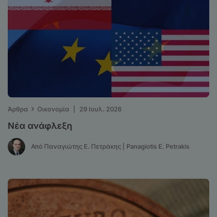
›
Άρθρα
Οικονομία
|
29 Ιουλ. 2026
Νέα ανάφλεξη
Από Παναγιώτης Ε. Πετράκης | Panagiotis E. Petrakis