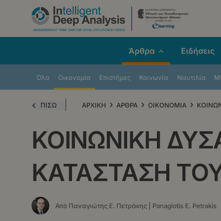
Παράκαμψη
προς
το
κυρίως
Άρθρα
Ειδήσεις
περιεχόμενο
Όλα
Οικονομία
Επιστήμες
Κοινωνία
Ναυτιλία
Μe
›
›
›
ΠΙΣΩ
ΑΡΧΙΚΗ
ΑΡΘΡΑ
ΟΙΚΟΝΟΜΙΑ
ΚΟΙΝΩΝ
ΚΟΙΝΩΝΙΚΗ ΔΥΣ
ΚΑΤΑΣΤΑΣΗ ΤΟ
Από Παναγιώτης Ε. Πετράκης | Panagiotis E. Petrakis