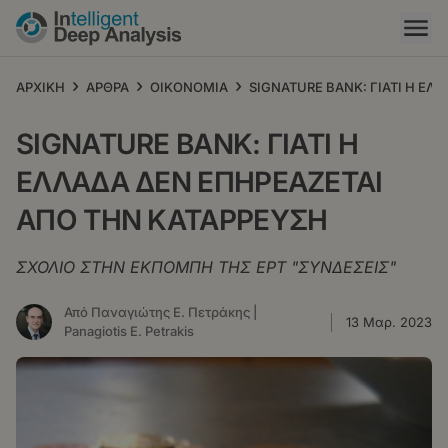
Παράκαμψη
προς
το
κυρίως
›
›
›
ΑΡΧΙΚΗ
ΑΡΘΡΑ
ΟΙΚΟΝΟΜΙΑ
SIGNATURE BANK: ΓΙΑΤΙ Η ΕΛ
περιεχόμενο
SIGNATURE BANK: ΓΙΑΤΙ Η
ΕΛΛΑΔΑ ΔΕΝ ΕΠΗΡΕΑΖΕΤΑΙ
ΑΠΟ ΤΗΝ ΚΑΤΑΡΡΕΥΣΗ
ΣΧΟΛΙΟ ΣΤΗΝ ΕΚΠΟΜΠΗ ΤΗΣ ΕΡΤ "ΣΥΝΔΕΣΕΙΣ"
Από Παναγιώτης Ε. Πετράκης |
13 Μαρ. 2023
Panagiotis E. Petrakis