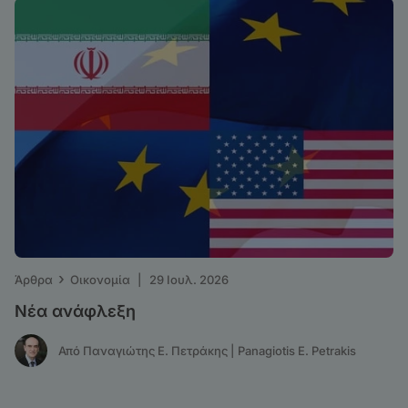
›
Άρθρα
Οικονομία
|
29 Ιουλ. 2026
Νέα ανάφλεξη
Από Παναγιώτης Ε. Πετράκης | Panagiotis E. Petrakis