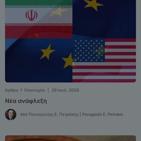
›
Άρθρα
Οικονομία
|
29 Ιουλ. 2026
Νέα ανάφλεξη
Από Παναγιώτης Ε. Πετράκης | Panagiotis E. Petrakis