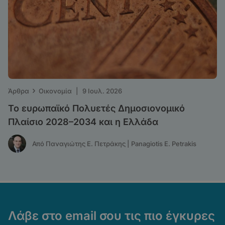
›
Άρθρα
Οικονομία
|
9 Ιουλ. 2026
Το ευρωπαϊκό Πολυετές Δημοσιονομικό
Πλαίσιο 2028–2034 και η Ελλάδα
Από Παναγιώτης Ε. Πετράκης | Panagiotis E. Petrakis
Λάβε στο email σου τις πιο έγκυρες