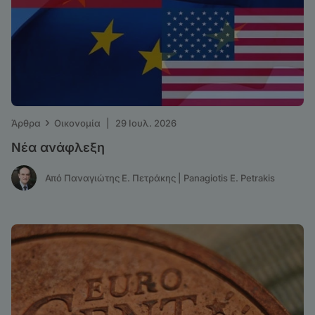
›
Άρθρα
Οικονομία
|
29 Ιουλ. 2026
Νέα ανάφλεξη
Από Παναγιώτης Ε. Πετράκης | Panagiotis E. Petrakis