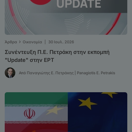
›
Άρθρα
Οικονομία
|
30 Ιουλ. 2026
Συνέντευξη Π.Ε. Πετράκη στην εκπομπή
"Update" στην ΕΡΤ
Από Παναγιώτης Ε. Πετράκης | Panagiotis E. Petrakis