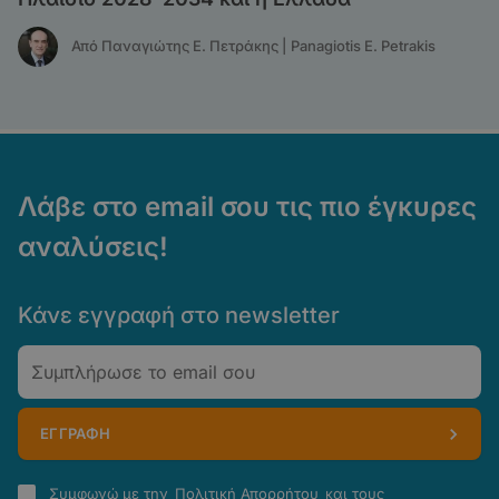
Από Παναγιώτης Ε. Πετράκης | Panagiotis E. Petrakis
Λάβε στο email σου τις πιο έγκυρες
αναλύσεις!
Κάνε εγγραφή στο newsletter
Email
ΕΓΓΡΑΦΗ
Πολιτική
Συμφωνώ με την
Πολιτική Απορρήτου
και τους