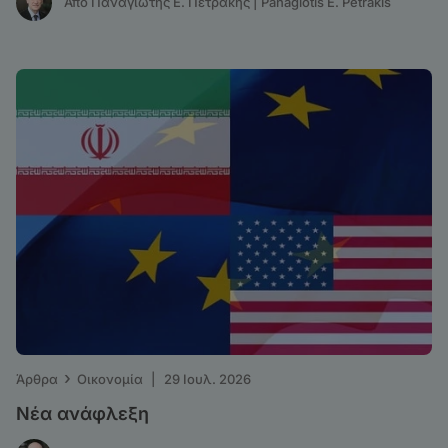
Από Παναγιώτης Ε. Πετράκης | Panagiotis E. Petrakis
›
Άρθρα
Οικονομία
|
29 Ιουλ. 2026
Νέα ανάφλεξη