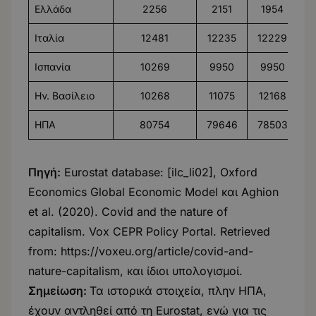
Ελλάδα
2256
2151
1954
Ιταλία
12481
12235
12229
1
Ισπανία
10269
9950
9950
Ην. Βασίλειο
10268
11075
12168
ΗΠΑ
80754
79646
78503
8
Πηγή:
Eurostat database: [ilc_li02], Oxford
Economics Global Economic Model και Aghion
et al. (2020). Covid and the nature of
capitalism. Vox CEPR Policy Portal. Retrieved
from:
https://voxeu.org/article/covid-and-
nature-capitalism
, και ίδιοι υπολογισμοί.
Σημείωση:
Τα ιστορικά στοιχεία, πλην ΗΠΑ,
έχουν αντληθεί από τη Eurostat, ενώ για τις