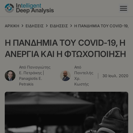
Παράκαμψη
προς
το
κυρίως
›
›
›
ΑΡΧΙΚΗ
ΕΙΔΗΣΕΙΣ
ΕΙΔΗΣΕΙΣ
Η ΠΑΝΔΗΜΙΑ ΤΟΥ COVID-19, 
περιεχόμενο
Η ΠΑΝΔΗΜΙΑ ΤΟΥ COVID-19, Η
ΑΝΕΡΓΙΑ ΚΑΙ Η ΦΤΩΧΟΠΟΙΗΣΗ
Από Παναγιώτης
Από
Ε. Πετράκης |
Παντελής
30 Ιουλ. 2020
Panagiotis E.
Χρ.
Petrakis
Κωστής