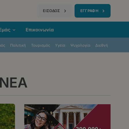
τηση
ΕΙΣΟΔΟΣ
ΕΓΓΡΑΦΗ
 Εμάς
Επικοινωνία
μός
Πολιτική
Τουρισμός
Υγεία
Ψυχολογία
Διεθνή
 ΝΕΑ