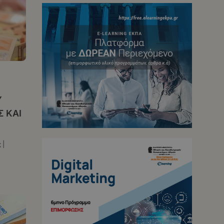
|
Υ
 ΚΑΙ
 |