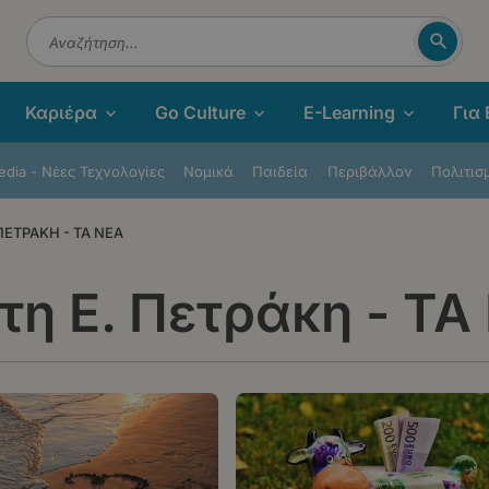
Αναζή
Αναζήτηση
Καριέρα
Go Culture
E-Learning
Για
dia - Νέες Τεχνολογίες
Νομικά
Παιδεία
Περιβάλλον
Πολιτισ
ΠΕΤΡΑΚΗ - ΤΑ ΝΕΑ
η Ε. Πετράκη - ΤΑ