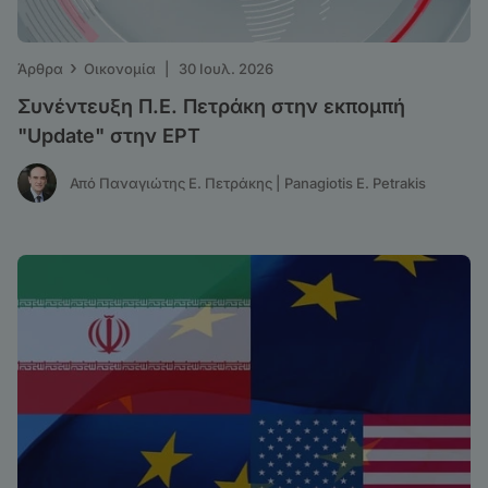
›
Άρθρα
Οικονομία
|
30 Ιουλ. 2026
Συνέντευξη Π.Ε. Πετράκη στην εκπομπή
"Update" στην ΕΡΤ
Από Παναγιώτης Ε. Πετράκης | Panagiotis E. Petrakis