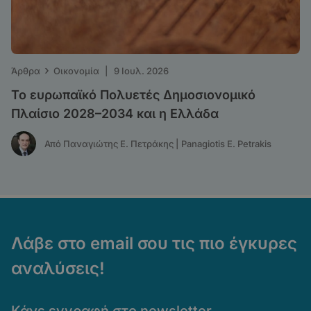
›
Άρθρα
Οικονομία
|
9 Ιουλ. 2026
Το ευρωπαϊκό Πολυετές Δημοσιονομικό
Πλαίσιο 2028–2034 και η Ελλάδα
Από Παναγιώτης Ε. Πετράκης | Panagiotis E. Petrakis
Λάβε στο email σου τις πιο έγκυρες
αναλύσεις!