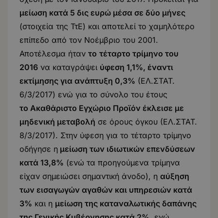
μείωση κατά 5 δις ευρώ μέσα σε δύο μήνες
(
στοιχεία της ΤτΕ
) και αποτελεί το χαμηλότερο
επίπεδο από τον Νοέμβριο του 2001.
Αποτέλεσμα ήταν
το
τέταρτο τρίμηνο του
2016
να καταγράψει
ύφεση 1,1%, έναντι
εκτίμησης για ανάπτυξη 0,3%
(
ΕΛ.ΣΤΑΤ.
6/3/2017
) ενώ για το σύνολο του έτους
το Ακαθάριστο Εγχώριο Προϊόν έκλεισε με
μηδενική μεταβολή
σε όρους όγκου (
ΕΛ.ΣΤΑΤ.
8/3/2017
). Στην ύφεση για το τέταρτο τρίμηνο
οδήγησε η
μείωση των ιδιωτικών επενδύσεων
κατά 13,8%
(ενώ τα προηγούμενα τρίμηνα
είχαν σημειώσει σημαντική άνοδο), η
αύξηση
των εισαγωγών αγαθών και υπηρεσιών κατά
3%
και η
μείωση της καταναλωτικής δαπάνης
της Γενικής Κυβέρνησης κατά 2%
, ενώ