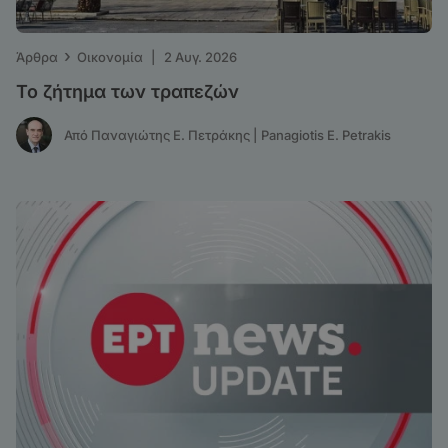
›
Άρθρα
Οικονομία
|
2 Αυγ. 2026
Το ζήτημα των τραπεζών
Από Παναγιώτης Ε. Πετράκης | Panagiotis E. Petrakis