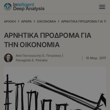
Παράκαμψη
προς
το
κυρίως
›
›
›
ΑΡΧΙΚΗ
ΑΡΘΡΑ
ΟΙΚΟΝΟΜΙΑ
ΑΡΝΗΤΙΚΑ ΠΡΟΔΡΟΜΑ ΓΙΑ ΤΗ
περιεχόμενο
ΑΡΝΗΤΙΚΑ ΠΡΟΔΡΟΜΑ ΓΙΑ
ΤΗΝ ΟΙΚΟΝΟΜΙΑ
Από Παναγιώτης Ε. Πετράκης |
10 Μαρ. 2017
Panagiotis E. Petrakis