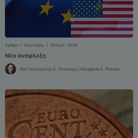
›
Άρθρα
Οικονομία
|
29 Ιουλ. 2026
Νέα ανάφλεξη
Από Παναγιώτης Ε. Πετράκης | Panagiotis E. Petrakis