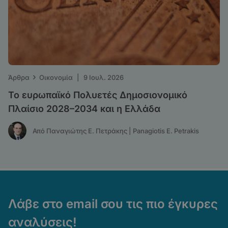
›
Άρθρα
Οικονομία
|
9 Ιουλ. 2026
Το ευρωπαϊκό Πολυετές Δημοσιονομικό
Πλαίσιο 2028–2034 και η Ελλάδα
Από Παναγιώτης Ε. Πετράκης | Panagiotis E. Petrakis
Λάβε στο email σου τις πιο έγκυρες
αναλύσεις!