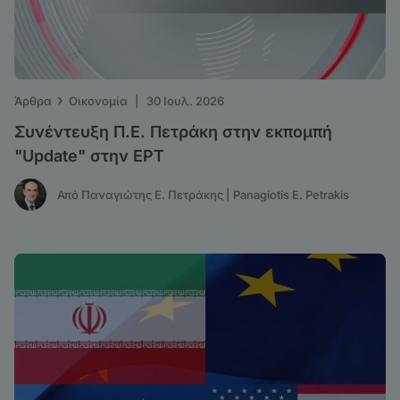
›
Άρθρα
Οικονομία
|
30 Ιουλ. 2026
Συνέντευξη Π.Ε. Πετράκη στην εκπομπή
"Update" στην ΕΡΤ
Από Παναγιώτης Ε. Πετράκης | Panagiotis E. Petrakis