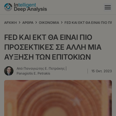
Παράκαμψη
προς
το
κυρίως
›
›
›
ΑΡΧΙΚΗ
ΑΡΘΡΑ
ΟΙΚΟΝΟΜΙΑ
FED ΚΑΙ ΕΚΤ ΘΑ ΕΙΝΑΙ ΠΙΟ Π
περιεχόμενο
FED ΚΑΙ ΕΚΤ ΘΑ ΕΙΝΑΙ ΠΙΟ
ΠΡΟΣΕΚΤΙΚΕΣ ΣΕ ΑΛΛΗ ΜΙΑ
ΑΥΞΗΣΗ ΤΩΝ ΕΠΙΤΟΚΙΩΝ
Από Παναγιώτης Ε. Πετράκης |
15 Οκτ. 2023
Panagiotis E. Petrakis