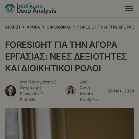
Παράκαμψη
προς
το
κυρίως
›
›
›
ΑΡΧΙΚΗ
ΑΡΘΡΑ
ΟΙΚΟΝΟΜΙΑ
FORESIGHT ΓΙΑ ΤΗΝ ΑΓΟΡΑ ΕΡΓ
περιεχόμενο
FORESIGHT ΓΙΑ ΤΗΝ ΑΓΟΡΑ
ΕΡΓΑΣΙΑΣ: ΝΕΕΣ ΔΕΞΙΟΤΗΤΕΣ
ΚΑΙ ΔΙΟΙΚΗΤΙΚΟΙ ΡΟΛΟΙ
Από Παναγιώτης Ε.
Από
Πετράκης |
Άννα-
20 Νοε. 2024
Panagiotis E.
Μαρία
Petrakis
Κανζόλα