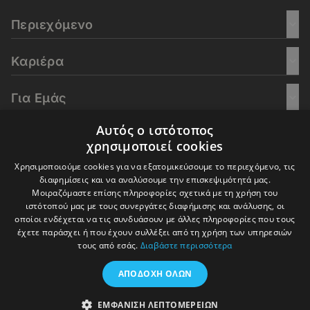
Περιεχόμενο
Καριέρα
Για Εμάς
Αυτός ο ιστότοπος
Go Culture
χρησιμοποιεί cookies
Χρησιμοποιούμε cookies για να εξατομικεύσουμε το περιεχόμενο, τις
E-Learning
διαφημίσεις και να αναλύσουμε την επισκεψιμότητά μας.
Μοιραζόμαστε επίσης πληροφορίες σχετικά με τη χρήση του
ιστότοπού μας με τους συνεργάτες διαφήμισης και ανάλυσης, οι
οποίοι ενδέχεται να τις συνδυάσουν με άλλες πληροφορίες που τους
έχετε παράσχει ή που έχουν συλλέξει από τη χρήση των υπηρεσιών
© 2016-2026 In Deep Analysis - All rights reserved.
τους από εσάς.
Διαβάστε περισσότερα
Όροι Χρήσης
Πολιτική Cookies
Πολιτική Απορρήτου
ΑΠΟΔΟΧΉ ΌΛΩΝ
ΕΜΦΆΝΙΣΗ ΛΕΠΤΟΜΕΡΕΙΏΝ