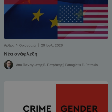
›
Άρθρα
Οικονομία
|
29 Ιουλ. 2026
Νέα ανάφλεξη
Από Παναγιώτης Ε. Πετράκης | Panagiotis E. Petrakis