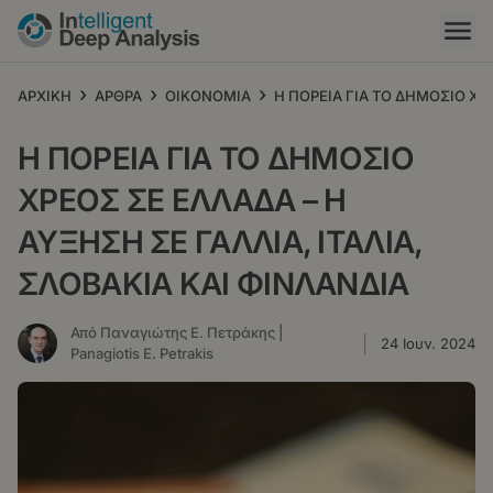
Παράκαμψη
προς
το
κυρίως
›
›
›
ΑΡΧΙΚΗ
ΑΡΘΡΑ
ΟΙΚΟΝΟΜΙΑ
Η ΠΟΡΕΙΑ ΓΙΑ ΤΟ ΔΗΜΟΣΙΟ ΧΡΕ
περιεχόμενο
Η ΠΟΡΕΙΑ ΓΙΑ ΤΟ ΔΗΜΟΣΙΟ
ΧΡΕΟΣ ΣΕ ΕΛΛΑΔΑ – Η
ΑΥΞΗΣΗ ΣΕ ΓΑΛΛΙΑ, ΙΤΑΛΙΑ,
ΣΛΟΒΑΚΙΑ ΚΑΙ ΦΙΝΛΑΝΔΙΑ
Από Παναγιώτης Ε. Πετράκης |
24 Ιουν. 2024
Panagiotis E. Petrakis