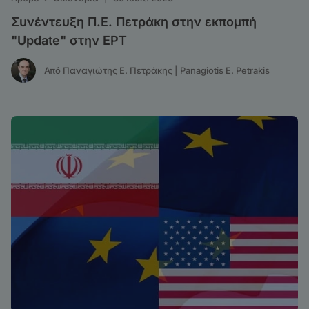
Συνέντευξη Π.Ε. Πετράκη στην εκπομπή
"Update" στην ΕΡΤ
Από Παναγιώτης Ε. Πετράκης | Panagiotis E. Petrakis